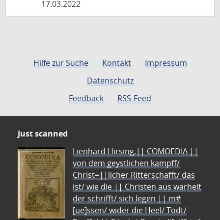
17.03.2022
Hilfe zur Suche
Kontakt
Impressum
Datenschutz
Feedback
RSS-Feed
Just scanned
Lienhard Hirsing.|| COMOEDIA ||
von dem geystlichen kampff/
Christ=||licher Ritterschafft/ das
ist/ wie die || Christen aus warheit
der schrifft/ sich legen || m#
[ue]ssen/ wider die Heel/ Todt/