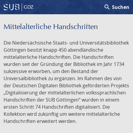
search
Suchen
GDZ
Mittelalterliche Handschriften
Die Niedersächsische Staats- und Universitätsbibliothek
Göttingen besitzt knapp 450 abendländische
mittelalterliche Handschriften. Die Handschriften
wurden seit der Gründung der Bibliothek im Jahr 1734
sukzessive erworben, um den Bestand der
Universalbibliothek zu ergänzen. Im Rahmen des von
der Deutschen Digitalen Bibliothek geförderten Projekts
„Digitalisierung der mittelalterlichen volkssprachlichen
Handschriften der SUB Göttingen“ wurden in einem
ersten Schritt 74 Handschriften digitalisiert. Die
Kollektion wird zukünftig um weitere mittelalterliche
Handschriften erweitert werden.