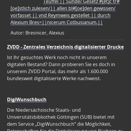
Teuffel || Sünde/ Gesetz #[et]c̃ tr#
[oe]stlich zulesen/|| allen bl#[oe]den gewissen/
vorfasset || vnd Reymweis gestellet || durch
Alexium Bres=||nicerum Cotbusianum.||
Autor: Bresnicer, Alexius
ZVDD - Zentrales Verzeichnis digitalisierter Drucke
Ist Ihr gesuchtes Werk noch nicht in unserem
digitalen Bestand? Dann probieren Sie es doch in
unserem ZVDD Portal, das mehr als 1.600.000
bundesweit digitalisierte Werke nachweist.
DigiWunschbuch
Die Niedersächsische Staats- und
Universitätsbibliothek Göttingen (SUB) bietet mit
dem Service „DigiWunschbuch” die Möglichkeit,