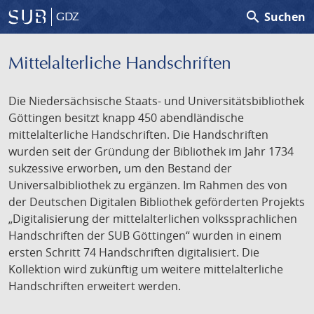
search
Suchen
GDZ
Mittelalterliche Handschriften
Die Niedersächsische Staats- und Universitätsbibliothek
Göttingen besitzt knapp 450 abendländische
mittelalterliche Handschriften. Die Handschriften
wurden seit der Gründung der Bibliothek im Jahr 1734
sukzessive erworben, um den Bestand der
Universalbibliothek zu ergänzen. Im Rahmen des von
der Deutschen Digitalen Bibliothek geförderten Projekts
„Digitalisierung der mittelalterlichen volkssprachlichen
Handschriften der SUB Göttingen“ wurden in einem
ersten Schritt 74 Handschriften digitalisiert. Die
Kollektion wird zukünftig um weitere mittelalterliche
Handschriften erweitert werden.