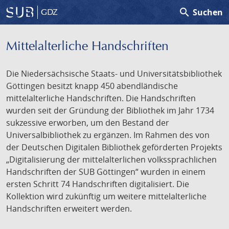
search
Suchen
GDZ
Mittelalterliche Handschriften
Die Niedersächsische Staats- und Universitätsbibliothek
Göttingen besitzt knapp 450 abendländische
mittelalterliche Handschriften. Die Handschriften
wurden seit der Gründung der Bibliothek im Jahr 1734
sukzessive erworben, um den Bestand der
Universalbibliothek zu ergänzen. Im Rahmen des von
der Deutschen Digitalen Bibliothek geförderten Projekts
„Digitalisierung der mittelalterlichen volkssprachlichen
Handschriften der SUB Göttingen“ wurden in einem
ersten Schritt 74 Handschriften digitalisiert. Die
Kollektion wird zukünftig um weitere mittelalterliche
Handschriften erweitert werden.