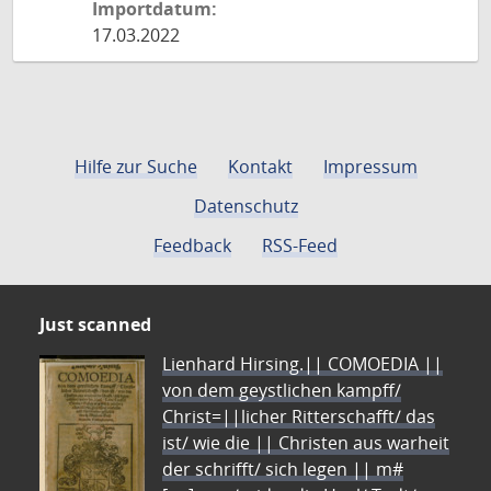
Importdatum:
17.03.2022
Hilfe zur Suche
Kontakt
Impressum
Datenschutz
Feedback
RSS-Feed
Just scanned
Lienhard Hirsing.|| COMOEDIA ||
von dem geystlichen kampff/
Christ=||licher Ritterschafft/ das
ist/ wie die || Christen aus warheit
der schrifft/ sich legen || m#