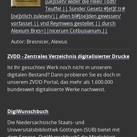
[ue]ssen/ wider die Heel/ Todt/
Teuffel || Sünde/ Gesetz #[et]c̃ tr#
[oe]stlich zulesen/|| allen bl#[oe]den gewissen/
vorfasset || vnd Reymweis gestellet || durch
Alexium Bres=||nicerum Cotbusianum.||
Autor: Bresnicer, Alexius
ZVDD - Zentrales Verzeichnis digitalisierter Drucke
Ist Ihr gesuchtes Werk noch nicht in unserem
digitalen Bestand? Dann probieren Sie es doch in
unserem ZVDD Portal, das mehr als 1.600.000
bundesweit digitalisierte Werke nachweist.
DigiWunschbuch
Die Niedersächsische Staats- und
Universitätsbibliothek Göttingen (SUB) bietet mit