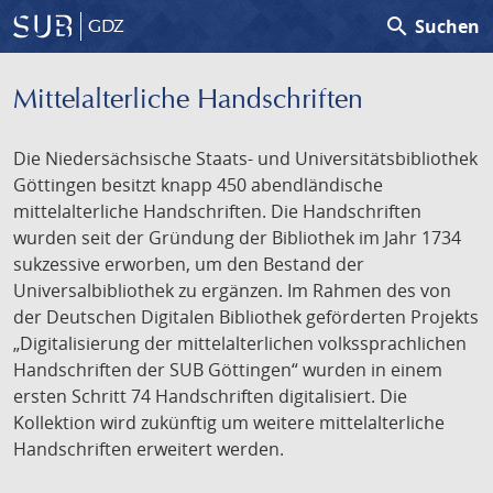
search
Suchen
GDZ
Mittelalterliche Handschriften
Die Niedersächsische Staats- und Universitätsbibliothek
Göttingen besitzt knapp 450 abendländische
mittelalterliche Handschriften. Die Handschriften
wurden seit der Gründung der Bibliothek im Jahr 1734
sukzessive erworben, um den Bestand der
Universalbibliothek zu ergänzen. Im Rahmen des von
der Deutschen Digitalen Bibliothek geförderten Projekts
„Digitalisierung der mittelalterlichen volkssprachlichen
Handschriften der SUB Göttingen“ wurden in einem
ersten Schritt 74 Handschriften digitalisiert. Die
Kollektion wird zukünftig um weitere mittelalterliche
Handschriften erweitert werden.