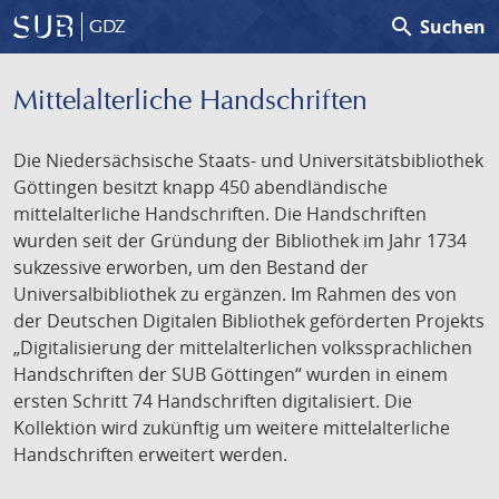
search
Suchen
GDZ
Mittelalterliche Handschriften
Die Niedersächsische Staats- und Universitätsbibliothek
Göttingen besitzt knapp 450 abendländische
mittelalterliche Handschriften. Die Handschriften
wurden seit der Gründung der Bibliothek im Jahr 1734
sukzessive erworben, um den Bestand der
Universalbibliothek zu ergänzen. Im Rahmen des von
der Deutschen Digitalen Bibliothek geförderten Projekts
„Digitalisierung der mittelalterlichen volkssprachlichen
Handschriften der SUB Göttingen“ wurden in einem
ersten Schritt 74 Handschriften digitalisiert. Die
Kollektion wird zukünftig um weitere mittelalterliche
Handschriften erweitert werden.