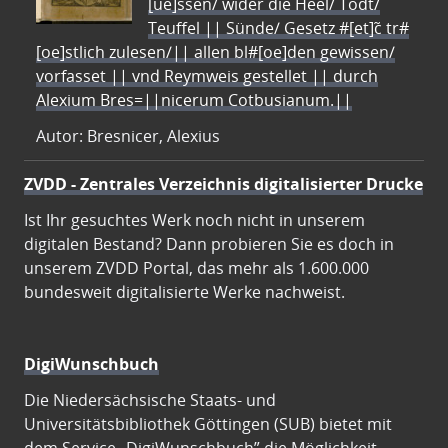
[ue]ssen/ wider die Heel/ Todt/
Teuffel || Sünde/ Gesetz #[et]c̃ tr#
[oe]stlich zulesen/|| allen bl#[oe]den gewissen/
vorfasset || vnd Reymweis gestellet || durch
Alexium Bres=||nicerum Cotbusianum.||
Autor: Bresnicer, Alexius
ZVDD - Zentrales Verzeichnis digitalisierter Drucke
Ist Ihr gesuchtes Werk noch nicht in unserem
digitalen Bestand? Dann probieren Sie es doch in
unserem ZVDD Portal, das mehr als 1.600.000
bundesweit digitalisierte Werke nachweist.
DigiWunschbuch
Die Niedersächsische Staats- und
Universitätsbibliothek Göttingen (SUB) bietet mit