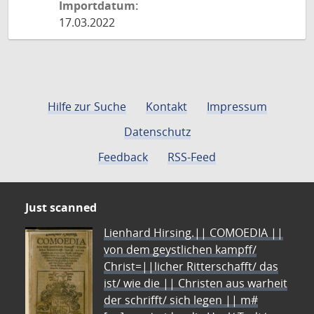
Importdatum:
17.03.2022
Hilfe zur Suche
Kontakt
Impressum
Datenschutz
Feedback
RSS-Feed
Just scanned
Lienhard Hirsing.|| COMOEDIA ||
von dem geystlichen kampff/
Christ=||licher Ritterschafft/ das
ist/ wie die || Christen aus warheit
der schrifft/ sich legen || m#