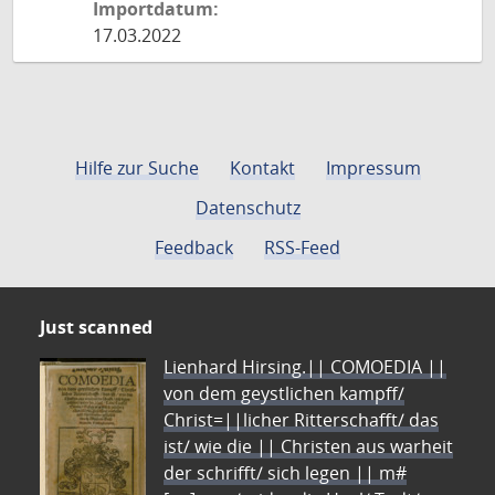
Importdatum:
17.03.2022
Hilfe zur Suche
Kontakt
Impressum
Datenschutz
Feedback
RSS-Feed
Just scanned
Lienhard Hirsing.|| COMOEDIA ||
von dem geystlichen kampff/
Christ=||licher Ritterschafft/ das
ist/ wie die || Christen aus warheit
der schrifft/ sich legen || m#