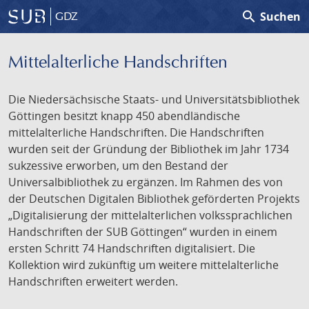
search
Suchen
GDZ
Mittelalterliche Handschriften
Die Niedersächsische Staats- und Universitätsbibliothek
Göttingen besitzt knapp 450 abendländische
mittelalterliche Handschriften. Die Handschriften
wurden seit der Gründung der Bibliothek im Jahr 1734
sukzessive erworben, um den Bestand der
Universalbibliothek zu ergänzen. Im Rahmen des von
der Deutschen Digitalen Bibliothek geförderten Projekts
„Digitalisierung der mittelalterlichen volkssprachlichen
Handschriften der SUB Göttingen“ wurden in einem
ersten Schritt 74 Handschriften digitalisiert. Die
Kollektion wird zukünftig um weitere mittelalterliche
Handschriften erweitert werden.