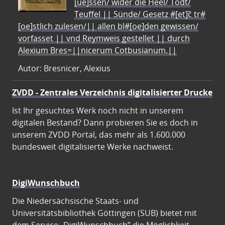
[ue]ssen/ wider die Heel/ Todt/
Teuffel || Sünde/ Gesetz #[et]c̃ tr#
[oe]stlich zulesen/|| allen bl#[oe]den gewissen/
vorfasset || vnd Reymweis gestellet || durch
Alexium Bres=||nicerum Cotbusianum.||
Autor: Bresnicer, Alexius
ZVDD - Zentrales Verzeichnis digitalisierter Drucke
Ist Ihr gesuchtes Werk noch nicht in unserem
digitalen Bestand? Dann probieren Sie es doch in
unserem ZVDD Portal, das mehr als 1.600.000
bundesweit digitalisierte Werke nachweist.
DigiWunschbuch
Die Niedersächsische Staats- und
Universitätsbibliothek Göttingen (SUB) bietet mit