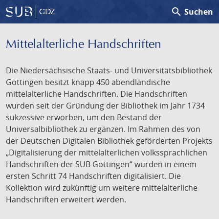
search
Suchen
GDZ
Mittelalterliche Handschriften
Die Niedersächsische Staats- und Universitätsbibliothek
Göttingen besitzt knapp 450 abendländische
mittelalterliche Handschriften. Die Handschriften
wurden seit der Gründung der Bibliothek im Jahr 1734
sukzessive erworben, um den Bestand der
Universalbibliothek zu ergänzen. Im Rahmen des von
der Deutschen Digitalen Bibliothek geförderten Projekts
„Digitalisierung der mittelalterlichen volkssprachlichen
Handschriften der SUB Göttingen“ wurden in einem
ersten Schritt 74 Handschriften digitalisiert. Die
Kollektion wird zukünftig um weitere mittelalterliche
Handschriften erweitert werden.