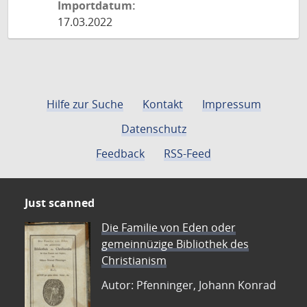
Importdatum:
17.03.2022
Hilfe zur Suche
Kontakt
Impressum
Datenschutz
Feedback
RSS-Feed
Just scanned
Die Familie von Eden oder
gemeinnüzige Bibliothek des
Christianism
Autor: Pfenninger, Johann Konrad