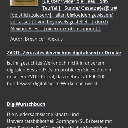
[ue]ssen/ wider die Heel/ Todt/
Teuffel || Sünde/ Gesetz #[et]c̃ tr#
[oe]stlich zulesen/|| allen bl#[oe]den gewissen/
vorfasset || vnd Reymweis gestellet || durch
Alexium Bres=||nicerum Cotbusianum.||
Autor: Bresnicer, Alexius
ZVDD - Zentrales Verzeichnis digitalisierter Drucke
Ist Ihr gesuchtes Werk noch nicht in unserem
digitalen Bestand? Dann probieren Sie es doch in
unserem ZVDD Portal, das mehr als 1.600.000
bundesweit digitalisierte Werke nachweist.
DigiWunschbuch
Die Niedersächsische Staats- und
Universitätsbibliothek Göttingen (SUB) bietet mit