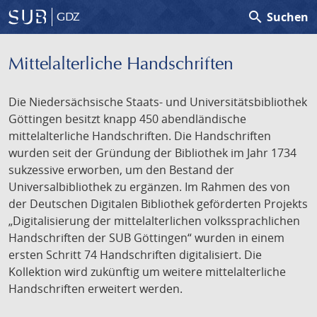
search
Suchen
GDZ
Mittelalterliche Handschriften
Die Niedersächsische Staats- und Universitätsbibliothek
Göttingen besitzt knapp 450 abendländische
mittelalterliche Handschriften. Die Handschriften
wurden seit der Gründung der Bibliothek im Jahr 1734
sukzessive erworben, um den Bestand der
Universalbibliothek zu ergänzen. Im Rahmen des von
der Deutschen Digitalen Bibliothek geförderten Projekts
„Digitalisierung der mittelalterlichen volkssprachlichen
Handschriften der SUB Göttingen“ wurden in einem
ersten Schritt 74 Handschriften digitalisiert. Die
Kollektion wird zukünftig um weitere mittelalterliche
Handschriften erweitert werden.