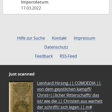
Importdatum:
17.03.2022
Hilfe zur Suche
Kontakt
Impressum
Datenschutz
Feedback
RSS-Feed
Just scanned
Lienhard Hirsing.|| COMOEDIA ||
von dem geystlichen kampff/
Christ=||licher Ritterschafft/ das
ist/ wie die || Christen aus warheit
der schrifft/ sich legen || m#