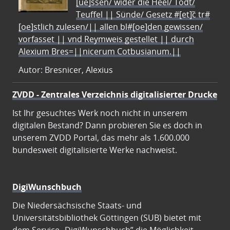
[ue]ssen/ wider die Heel/ Todt/
Teuffel || Sünde/ Gesetz #[et]c̃ tr#
[oe]stlich zulesen/|| allen bl#[oe]den gewissen/
vorfasset || vnd Reymweis gestellet || durch
Alexium Bres=||nicerum Cotbusianum.||
Autor: Bresnicer, Alexius
ZVDD - Zentrales Verzeichnis digitalisierter Drucke
Ist Ihr gesuchtes Werk noch nicht in unserem
digitalen Bestand? Dann probieren Sie es doch in
unserem ZVDD Portal, das mehr als 1.600.000
bundesweit digitalisierte Werke nachweist.
DigiWunschbuch
Die Niedersächsische Staats- und
Universitätsbibliothek Göttingen (SUB) bietet mit