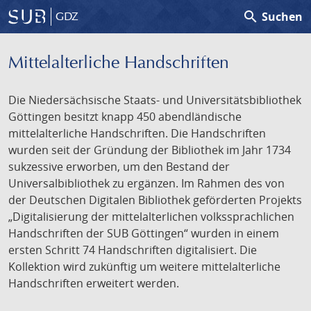
search
Suchen
GDZ
Mittelalterliche Handschriften
Die Niedersächsische Staats- und Universitätsbibliothek
Göttingen besitzt knapp 450 abendländische
mittelalterliche Handschriften. Die Handschriften
wurden seit der Gründung der Bibliothek im Jahr 1734
sukzessive erworben, um den Bestand der
Universalbibliothek zu ergänzen. Im Rahmen des von
der Deutschen Digitalen Bibliothek geförderten Projekts
„Digitalisierung der mittelalterlichen volkssprachlichen
Handschriften der SUB Göttingen“ wurden in einem
ersten Schritt 74 Handschriften digitalisiert. Die
Kollektion wird zukünftig um weitere mittelalterliche
Handschriften erweitert werden.