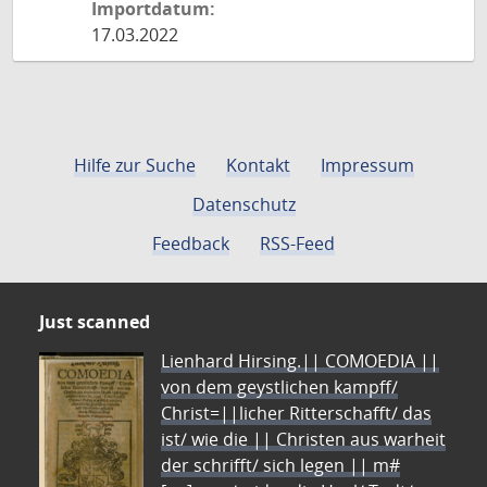
Importdatum:
17.03.2022
Hilfe zur Suche
Kontakt
Impressum
Datenschutz
Feedback
RSS-Feed
Just scanned
Lienhard Hirsing.|| COMOEDIA ||
von dem geystlichen kampff/
Christ=||licher Ritterschafft/ das
ist/ wie die || Christen aus warheit
der schrifft/ sich legen || m#