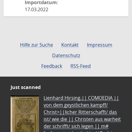
Importdatum:
17.03.2022
Hilfe zur Suche
Kontakt
Impressum
Datenschutz
Feedback
RSS-Feed
Just scanned
Lienhard Hirsing.|| COMOEDIA ||
von dem geystlichen kampff/
Christ=||licher Ritterschafft/ das
ist/ wie die || Christen aus warheit
der schrifft/ sich legen || m#