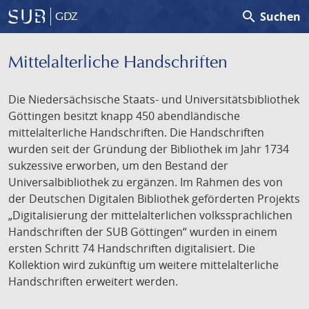
search
Suchen
GDZ
Mittelalterliche Handschriften
Die Niedersächsische Staats- und Universitätsbibliothek
Göttingen besitzt knapp 450 abendländische
mittelalterliche Handschriften. Die Handschriften
wurden seit der Gründung der Bibliothek im Jahr 1734
sukzessive erworben, um den Bestand der
Universalbibliothek zu ergänzen. Im Rahmen des von
der Deutschen Digitalen Bibliothek geförderten Projekts
„Digitalisierung der mittelalterlichen volkssprachlichen
Handschriften der SUB Göttingen“ wurden in einem
ersten Schritt 74 Handschriften digitalisiert. Die
Kollektion wird zukünftig um weitere mittelalterliche
Handschriften erweitert werden.