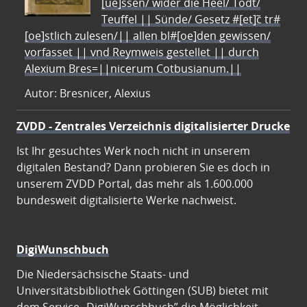
[ue]ssen/ wider die Heel/ Todt/
Teuffel || Sünde/ Gesetz #[et]c̃ tr#
[oe]stlich zulesen/|| allen bl#[oe]den gewissen/
vorfasset || vnd Reymweis gestellet || durch
Alexium Bres=||nicerum Cotbusianum.||
Autor: Bresnicer, Alexius
ZVDD - Zentrales Verzeichnis digitalisierter Drucke
Ist Ihr gesuchtes Werk noch nicht in unserem
digitalen Bestand? Dann probieren Sie es doch in
unserem ZVDD Portal, das mehr als 1.600.000
bundesweit digitalisierte Werke nachweist.
DigiWunschbuch
Die Niedersächsische Staats- und
Universitätsbibliothek Göttingen (SUB) bietet mit