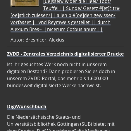
[ue]ssen/ wider die Heel/ Todt/
Teuffel || Sünde/ Gesetz #[et]c̃ tr#
[oe]stlich zulesen/|| allen bl#[oe]den gewissen/
vorfasset || vnd Reymweis gestellet || durch
Alexium Bres=||nicerum Cotbusianum.||
Autor: Bresnicer, Alexius
ZVDD - Zentrales Verzeichnis digitalisierter Drucke
Ist Ihr gesuchtes Werk noch nicht in unserem
digitalen Bestand? Dann probieren Sie es doch in
unserem ZVDD Portal, das mehr als 1.600.000
bundesweit digitalisierte Werke nachweist.
DigiWunschbuch
Die Niedersächsische Staats- und
Universitätsbibliothek Göttingen (SUB) bietet mit