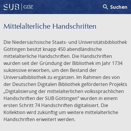
search
Suchen
GDZ
Mittelalterliche Handschriften
Die Niedersächsische Staats- und Universitätsbibliothek
Göttingen besitzt knapp 450 abendländische
mittelalterliche Handschriften. Die Handschriften
wurden seit der Gründung der Bibliothek im Jahr 1734
sukzessive erworben, um den Bestand der
Universalbibliothek zu ergänzen. Im Rahmen des von
der Deutschen Digitalen Bibliothek geförderten Projekts
„Digitalisierung der mittelalterlichen volkssprachlichen
Handschriften der SUB Göttingen“ wurden in einem
ersten Schritt 74 Handschriften digitalisiert. Die
Kollektion wird zukünftig um weitere mittelalterliche
Handschriften erweitert werden.