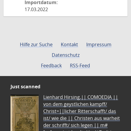
Importdatum:
17.03.2022
Hilfe zur Suche
Kontakt
Impressum
Datenschutz
Feedback
RSS-Feed
Just scanned
Lienhard Hirsing.|| COMOEDIA ||
von dem geystlichen kampff/
Christ=||licher Ritterschafft/ das
ist/ wie die || Christen aus warheit
der schrifft/ sich legen || m#