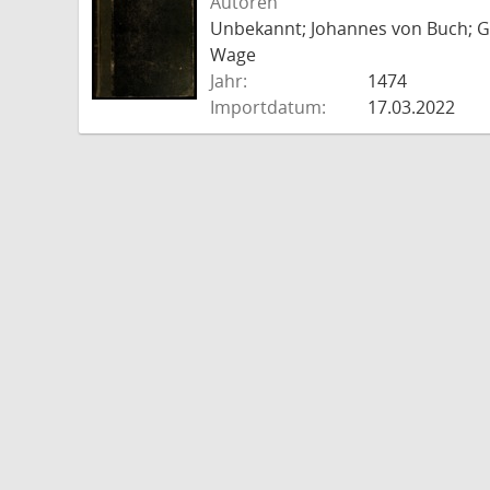
Autoren
Unbekannt; Johannes von Buch; Go
Wage
Jahr:
1474
Importdatum:
17.03.2022