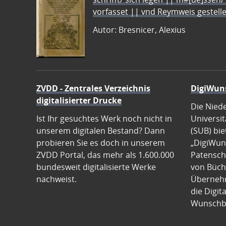
vorfasset || vnd Reymweis gestel
Autor: Bresnicer, Alexius
ZVDD - Zentrales Verzeichnis
DigiWun
digitalisierter Drucke
Die Nied
Ist Ihr gesuchtes Werk noch nicht in
Universit
unserem digitalen Bestand? Dann
(SUB) bie
probieren Sie es doch in unserem
„DigiWun
ZVDD Portal, das mehr als 1.600.000
Patenscha
bundesweit digitalisierte Werke
von Büch
nachweist.
Übernehm
die Digit
Wunschb