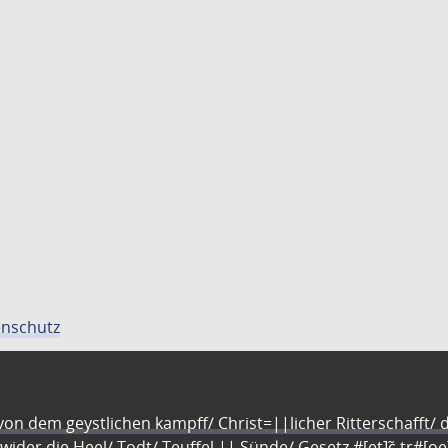
nschutz
n dem geystlichen kampff/ Christ=||licher Ritterschafft/ da
 wider die Heel/ Todt/ Teuffel || Sünde/ Gesetz #[et]c̃ tr#[o