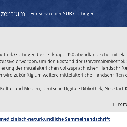
gszentrum
Ein Service der SUB Göttingen
liothek Göttingen besitzt knapp 450 abendländische mittela
ukzessive erworben, um den Bestand der Universalbibliothe
lisierung der mittelalterlichen volkssprachlichen Handschri
ion wird zukünftig um weitere mittelalterliche Handschriften
ultur und Medien, Deutsche Digitale Bibliothek, Neustart 
1 Treff
sch-medizinisch-naturkundliche Sammelhandschrift