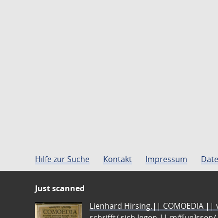
Hilfe zur Suche
Kontakt
Impressum
Date
Just scanned
Lienhard Hirsing.|| COMOEDIA || vo
schrifft/ sich legen || m#[ue]ssen/