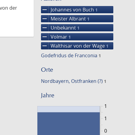
 von der
remove
Johannes von Buch
1
remove
Meister Albrant
1
remove
Unbekannt
1
remove
Volmar
1
remove
Walthisar von der Wage
1
Godefridus de Franconia
1
Orte
Nordbayern, Ostfranken (?)
1
Jahre
1
1
0