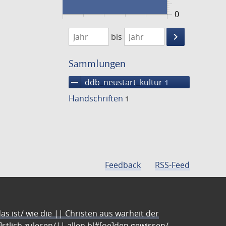
0
1474
1475
keyboard_arrow_right
bis
Suche
einschränke
Sammlungen
remove
ddb_neustart_kultur
1
Handschriften
1
Feedback
RSS-Feed
s ist/ wie die || Christen aus warheit der
e]stlich zulesen/|| allen bl#[oe]den gewissen/