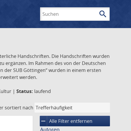
search
Suchen
lterliche Handschriften. Die Handschriften wurden
k zu ergänzen. Im Rahmen des von der Deutschen
ften der SUB Göttingen“ wurden in einem ersten
 erweitert werden.
Kultur |
Status:
laufend
er
sortiert nach
remove
Alle Filter entfernen
Autoren