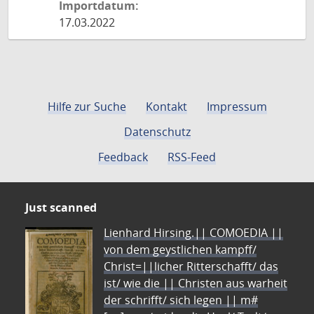
Importdatum:
17.03.2022
Hilfe zur Suche
Kontakt
Impressum
Datenschutz
Feedback
RSS-Feed
Just scanned
Lienhard Hirsing.|| COMOEDIA ||
von dem geystlichen kampff/
Christ=||licher Ritterschafft/ das
ist/ wie die || Christen aus warheit
der schrifft/ sich legen || m#