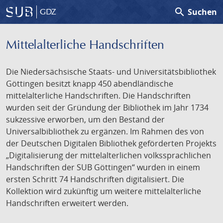
search
Suchen
GDZ
Mittelalterliche Handschriften
Die Niedersächsische Staats- und Universitätsbibliothek
Göttingen besitzt knapp 450 abendländische
mittelalterliche Handschriften. Die Handschriften
wurden seit der Gründung der Bibliothek im Jahr 1734
sukzessive erworben, um den Bestand der
Universalbibliothek zu ergänzen. Im Rahmen des von
der Deutschen Digitalen Bibliothek geförderten Projekts
„Digitalisierung der mittelalterlichen volkssprachlichen
Handschriften der SUB Göttingen“ wurden in einem
ersten Schritt 74 Handschriften digitalisiert. Die
Kollektion wird zukünftig um weitere mittelalterliche
Handschriften erweitert werden.