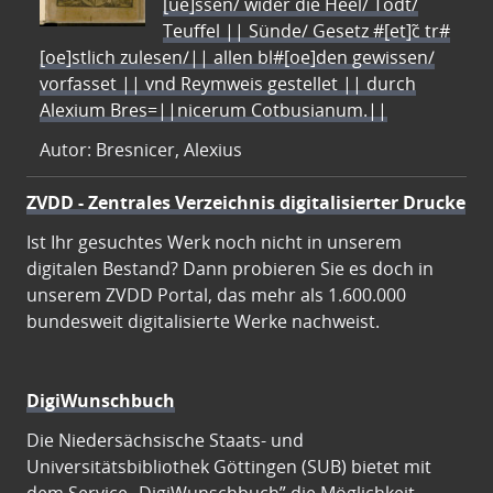
[ue]ssen/ wider die Heel/ Todt/
Teuffel || Sünde/ Gesetz #[et]c̃ tr#
[oe]stlich zulesen/|| allen bl#[oe]den gewissen/
vorfasset || vnd Reymweis gestellet || durch
Alexium Bres=||nicerum Cotbusianum.||
Autor: Bresnicer, Alexius
ZVDD - Zentrales Verzeichnis digitalisierter Drucke
Ist Ihr gesuchtes Werk noch nicht in unserem
digitalen Bestand? Dann probieren Sie es doch in
unserem ZVDD Portal, das mehr als 1.600.000
bundesweit digitalisierte Werke nachweist.
DigiWunschbuch
Die Niedersächsische Staats- und
Universitätsbibliothek Göttingen (SUB) bietet mit