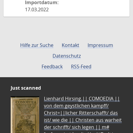
Importdatum:
17.03.2022
Hilfe zur Suche
Kontakt
Impressum
Datenschutz
Feedback
RSS-Feed
Just scanned
Lienhard Hirsing.|| COMOEDIA ||
von dem geystlichen kampff/
Christ=||licher Ritterschafft/ das
ist/ wie die || Christen aus warheit
der schrifft/ sich legen || m#