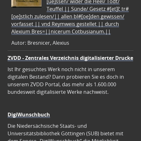
[ue]ssen/ wider die Heel/ Todt/
Teuffel || Sünde/ Gesetz #[et]c̃ tr#
[oe]stlich zulesen/|| allen bl#[oe]den gewissen/
vorfasset || vnd Reymweis gestellet || durch
Alexium Bres=||nicerum Cotbusianum.||
Autor: Bresnicer, Alexius
ZVDD - Zentrales Verzeichnis digitalisierter Drucke
Ist Ihr gesuchtes Werk noch nicht in unserem
digitalen Bestand? Dann probieren Sie es doch in
unserem ZVDD Portal, das mehr als 1.600.000
bundesweit digitalisierte Werke nachweist.
DigiWunschbuch
Die Niedersächsische Staats- und
Universitätsbibliothek Göttingen (SUB) bietet mit