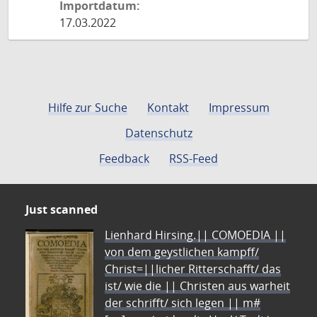
Importdatum:
17.03.2022
Hilfe zur Suche
Kontakt
Impressum
Datenschutz
Feedback
RSS-Feed
Just scanned
Lienhard Hirsing.|| COMOEDIA ||
von dem geystlichen kampff/
Christ=||licher Ritterschafft/ das
ist/ wie die || Christen aus warheit
der schrifft/ sich legen || m#