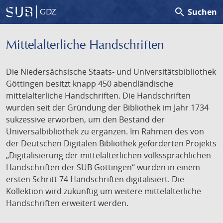
search
Suchen
GDZ
Mittelalterliche Handschriften
Die Niedersächsische Staats- und Universitätsbibliothek
Göttingen besitzt knapp 450 abendländische
mittelalterliche Handschriften. Die Handschriften
wurden seit der Gründung der Bibliothek im Jahr 1734
sukzessive erworben, um den Bestand der
Universalbibliothek zu ergänzen. Im Rahmen des von
der Deutschen Digitalen Bibliothek geförderten Projekts
„Digitalisierung der mittelalterlichen volkssprachlichen
Handschriften der SUB Göttingen“ wurden in einem
ersten Schritt 74 Handschriften digitalisiert. Die
Kollektion wird zukünftig um weitere mittelalterliche
Handschriften erweitert werden.