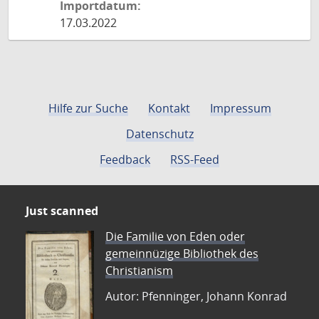
Importdatum:
17.03.2022
Hilfe zur Suche
Kontakt
Impressum
Datenschutz
Feedback
RSS-Feed
Just scanned
Die Familie von Eden oder
gemeinnüzige Bibliothek des
Christianism
Autor: Pfenninger, Johann Konrad