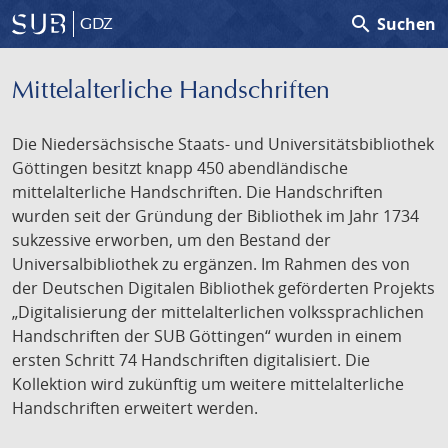
search
Suchen
GDZ
Mittelalterliche Handschriften
Die Niedersächsische Staats- und Universitätsbibliothek
Göttingen besitzt knapp 450 abendländische
mittelalterliche Handschriften. Die Handschriften
wurden seit der Gründung der Bibliothek im Jahr 1734
sukzessive erworben, um den Bestand der
Universalbibliothek zu ergänzen. Im Rahmen des von
der Deutschen Digitalen Bibliothek geförderten Projekts
„Digitalisierung der mittelalterlichen volkssprachlichen
Handschriften der SUB Göttingen“ wurden in einem
ersten Schritt 74 Handschriften digitalisiert. Die
Kollektion wird zukünftig um weitere mittelalterliche
Handschriften erweitert werden.