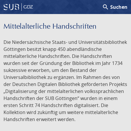
search
Suchen
GDZ
Mittelalterliche Handschriften
Die Niedersächsische Staats- und Universitätsbibliothek
Göttingen besitzt knapp 450 abendländische
mittelalterliche Handschriften. Die Handschriften
wurden seit der Gründung der Bibliothek im Jahr 1734
sukzessive erworben, um den Bestand der
Universalbibliothek zu ergänzen. Im Rahmen des von
der Deutschen Digitalen Bibliothek geförderten Projekts
„Digitalisierung der mittelalterlichen volkssprachlichen
Handschriften der SUB Göttingen“ wurden in einem
ersten Schritt 74 Handschriften digitalisiert. Die
Kollektion wird zukünftig um weitere mittelalterliche
Handschriften erweitert werden.