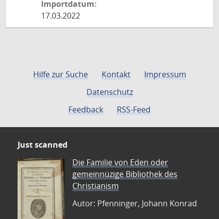
Importdatum:
17.03.2022
Hilfe zur Suche
Kontakt
Impressum
Datenschutz
Feedback
RSS-Feed
Just scanned
Die Familie von Eden oder
gemeinnüzige Bibliothek des
Christianism
Autor: Pfenninger, Johann Konrad