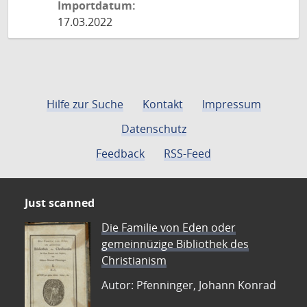
Importdatum:
17.03.2022
Hilfe zur Suche
Kontakt
Impressum
Datenschutz
Feedback
RSS-Feed
Just scanned
Die Familie von Eden oder
gemeinnüzige Bibliothek des
Christianism
Autor: Pfenninger, Johann Konrad