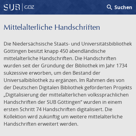
search
Suchen
GDZ
Mittelalterliche Handschriften
Die Niedersächsische Staats- und Universitätsbibliothek
Göttingen besitzt knapp 450 abendländische
mittelalterliche Handschriften. Die Handschriften
wurden seit der Gründung der Bibliothek im Jahr 1734
sukzessive erworben, um den Bestand der
Universalbibliothek zu ergänzen. Im Rahmen des von
der Deutschen Digitalen Bibliothek geförderten Projekts
„Digitalisierung der mittelalterlichen volkssprachlichen
Handschriften der SUB Göttingen“ wurden in einem
ersten Schritt 74 Handschriften digitalisiert. Die
Kollektion wird zukünftig um weitere mittelalterliche
Handschriften erweitert werden.