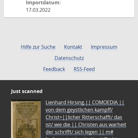
Importdatum:
17.03.2022
Hilfe zur Suche
Kontakt
Impressum
Datenschutz
Feedback
RSS-Feed
Just scanned
Lienhard Hirsing.|| COMOEDIA ||
von dem geystlichen kampff/
Christ=||licher Ritterschafft/ das
ist/ wie die || Christen aus warheit
der schrifft/ sich legen || m#