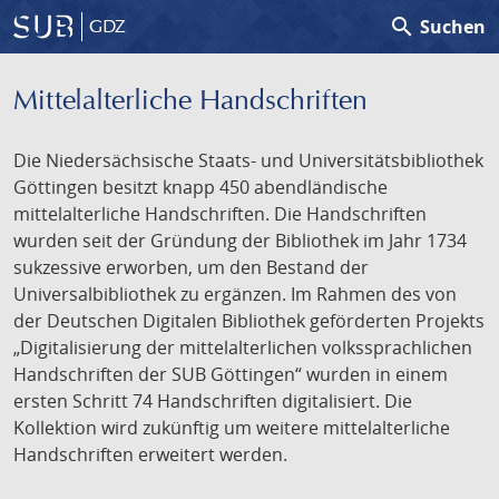
search
Suchen
GDZ
Mittelalterliche Handschriften
Die Niedersächsische Staats- und Universitätsbibliothek
Göttingen besitzt knapp 450 abendländische
mittelalterliche Handschriften. Die Handschriften
wurden seit der Gründung der Bibliothek im Jahr 1734
sukzessive erworben, um den Bestand der
Universalbibliothek zu ergänzen. Im Rahmen des von
der Deutschen Digitalen Bibliothek geförderten Projekts
„Digitalisierung der mittelalterlichen volkssprachlichen
Handschriften der SUB Göttingen“ wurden in einem
ersten Schritt 74 Handschriften digitalisiert. Die
Kollektion wird zukünftig um weitere mittelalterliche
Handschriften erweitert werden.