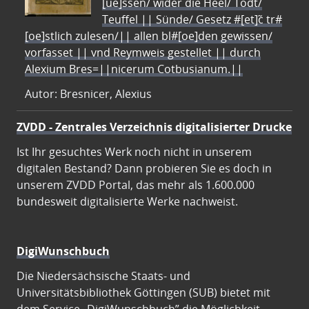
[ue]ssen/ wider die Heel/ Todt/
Teuffel || Sünde/ Gesetz #[et]c̃ tr#
[oe]stlich zulesen/|| allen bl#[oe]den gewissen/
vorfasset || vnd Reymweis gestellet || durch
Alexium Bres=||nicerum Cotbusianum.||
Autor: Bresnicer, Alexius
ZVDD - Zentrales Verzeichnis digitalisierter Drucke
Ist Ihr gesuchtes Werk noch nicht in unserem
digitalen Bestand? Dann probieren Sie es doch in
unserem ZVDD Portal, das mehr als 1.600.000
bundesweit digitalisierte Werke nachweist.
DigiWunschbuch
Die Niedersächsische Staats- und
Universitätsbibliothek Göttingen (SUB) bietet mit