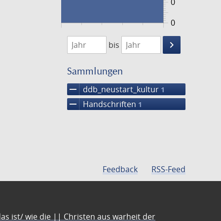
0
0
1474
1475
keyboard_arrow_right
bis
Suche
einschränke
Sammlungen
remove
ddb_neustart_kultur
1
remove
Handschriften
1
Feedback
RSS-Feed
s ist/ wie die || Christen aus warheit der