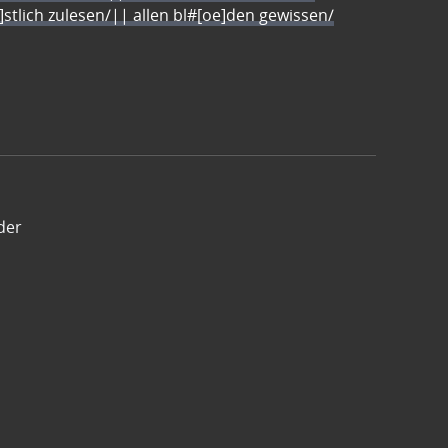
e]stlich zulesen/|| allen bl#[oe]den gewissen/
der