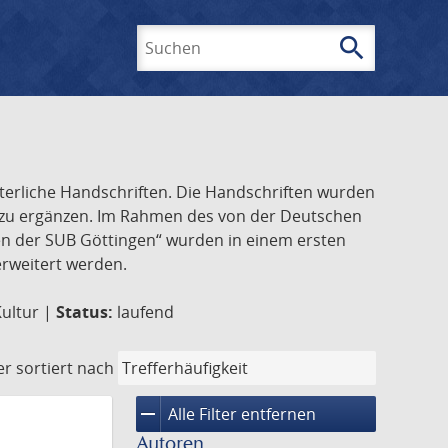
search
Suchen
lterliche Handschriften. Die Handschriften wurden
k zu ergänzen. Im Rahmen des von der Deutschen
ften der SUB Göttingen“ wurden in einem ersten
 erweitert werden.
Kultur |
Status:
laufend
er
sortiert nach
remove
Alle Filter entfernen
Autoren