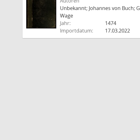
Autoren
Unbekannt; Johannes von Buch; Go
Wage
Jahr:
1474
Importdatum:
17.03.2022