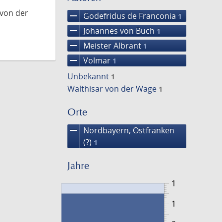
 von der
remove
Godefridus de Franconia
1
remove
Johannes von Buch
1
remove
Meister Albrant
1
remove
Volmar
1
Unbekannt
1
Walthisar von der Wage
1
Orte
remove
Nordbayern, Ostfranken
(?)
1
Jahre
1
1