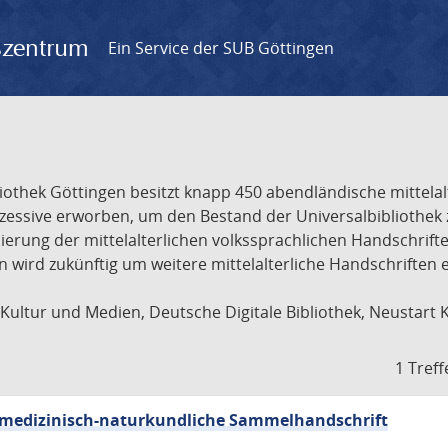
gszentrum
Ein Service der SUB Göttingen
liothek Göttingen besitzt knapp 450 abendländische mittela
ukzessive erworben, um den Bestand der Universalbibliothe
lisierung der mittelalterlichen volkssprachlichen Handschri
ion wird zukünftig um weitere mittelalterliche Handschriften
ultur und Medien, Deutsche Digitale Bibliothek, Neustart 
1 Treff
sch-medizinisch-naturkundliche Sammelhandschrift