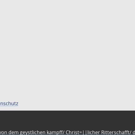
nschutz
n dem geystlichen kampff/ Christ=||licher Ritterschafft/ da