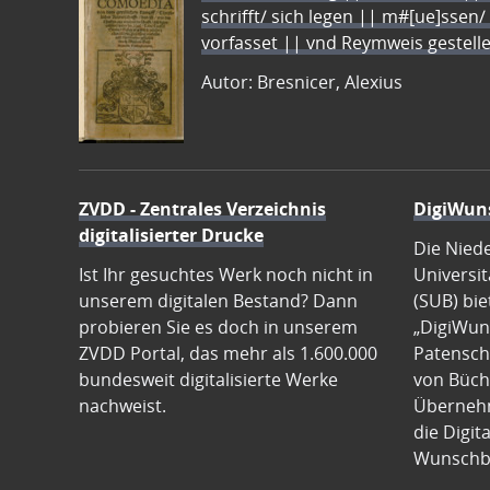
schrifft/ sich legen || m#[ue]ssen/
vorfasset || vnd Reymweis gestel
Autor: Bresnicer, Alexius
ZVDD - Zentrales Verzeichnis
DigiWun
digitalisierter Drucke
Die Nied
Ist Ihr gesuchtes Werk noch nicht in
Universit
unserem digitalen Bestand? Dann
(SUB) bie
probieren Sie es doch in unserem
„DigiWun
ZVDD Portal, das mehr als 1.600.000
Patenscha
bundesweit digitalisierte Werke
von Büch
nachweist.
Übernehm
die Digit
Wunschb