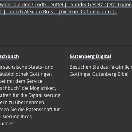
 wider die Heel/ Todt/ Teuffel || Sünde/ Gesetz #[et]c̃ tr#[o
let || durch Alexium Bres=||nicerum Cotbusianum.||
schbuch
Gutenberg Digital
ersächsische Staats- und
Besuchen Sie das Faksimile 
ätsbibliothek Göttingen
Göttinger Gutenberg Bibel.
tet mit dem Service
schbuch” die Möglichkeit,
ften für die Digitalisierung
ern zu übernehmen.
en Sie die Patenschaft für
alisierung Ihres
uches.