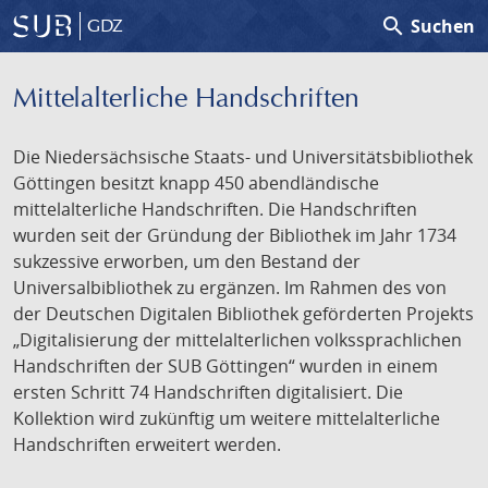
search
Suchen
GDZ
Mittelalterliche Handschriften
Die Niedersächsische Staats- und Universitätsbibliothek
Göttingen besitzt knapp 450 abendländische
mittelalterliche Handschriften. Die Handschriften
wurden seit der Gründung der Bibliothek im Jahr 1734
sukzessive erworben, um den Bestand der
Universalbibliothek zu ergänzen. Im Rahmen des von
der Deutschen Digitalen Bibliothek geförderten Projekts
„Digitalisierung der mittelalterlichen volkssprachlichen
Handschriften der SUB Göttingen“ wurden in einem
ersten Schritt 74 Handschriften digitalisiert. Die
Kollektion wird zukünftig um weitere mittelalterliche
Handschriften erweitert werden.