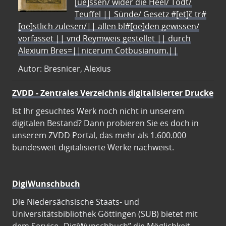
[ue]ssen/ wider die Heel/ Todt/
Teuffel || Sünde/ Gesetz #[et]c̃ tr#
[oe]stlich zulesen/|| allen bl#[oe]den gewissen/
vorfasset || vnd Reymweis gestellet || durch
Alexium Bres=||nicerum Cotbusianum.||
Autor: Bresnicer, Alexius
ZVDD - Zentrales Verzeichnis digitalisierter Drucke
Ist Ihr gesuchtes Werk noch nicht in unserem
digitalen Bestand? Dann probieren Sie es doch in
unserem ZVDD Portal, das mehr als 1.600.000
bundesweit digitalisierte Werke nachweist.
DigiWunschbuch
Die Niedersächsische Staats- und
Universitätsbibliothek Göttingen (SUB) bietet mit