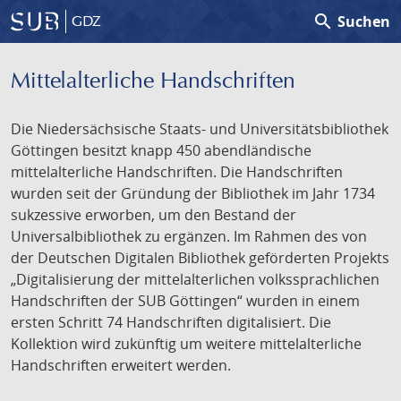
search
Suchen
GDZ
Mittelalterliche Handschriften
Die Niedersächsische Staats- und Universitätsbibliothek
Göttingen besitzt knapp 450 abendländische
mittelalterliche Handschriften. Die Handschriften
wurden seit der Gründung der Bibliothek im Jahr 1734
sukzessive erworben, um den Bestand der
Universalbibliothek zu ergänzen. Im Rahmen des von
der Deutschen Digitalen Bibliothek geförderten Projekts
„Digitalisierung der mittelalterlichen volkssprachlichen
Handschriften der SUB Göttingen“ wurden in einem
ersten Schritt 74 Handschriften digitalisiert. Die
Kollektion wird zukünftig um weitere mittelalterliche
Handschriften erweitert werden.