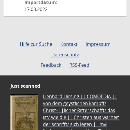
Importdatum:
17.03.2022
Hilfe zur Suche
Kontakt
Impressum
Datenschutz
Feedback
RSS-Feed
Just scanned
Lienhard Hirsing.|| COMOEDIA ||
von dem geystlichen kampff/
Christ=||licher Ritterschafft/ das
ist/ wie die || Christen aus warheit
der schrifft/ sich legen || m#