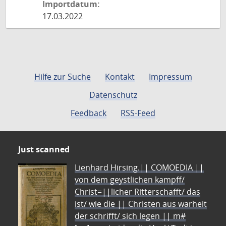
Importdatum:
17.03.2022
Hilfe zur Suche
Kontakt
Impressum
Datenschutz
Feedback
RSS-Feed
Just scanned
Lienhard Hirsing.|| COMOEDIA ||
von dem geystlichen kampff/
Christ=||licher Ritterschafft/ das
ist/ wie die || Christen aus warheit
der schrifft/ sich legen || m#