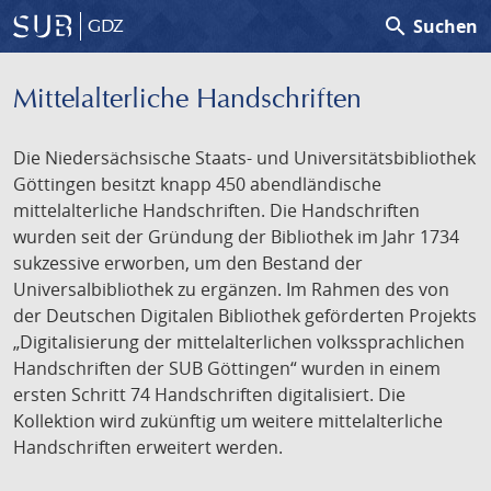
search
Suchen
GDZ
Mittelalterliche Handschriften
Die Niedersächsische Staats- und Universitätsbibliothek
Göttingen besitzt knapp 450 abendländische
mittelalterliche Handschriften. Die Handschriften
wurden seit der Gründung der Bibliothek im Jahr 1734
sukzessive erworben, um den Bestand der
Universalbibliothek zu ergänzen. Im Rahmen des von
der Deutschen Digitalen Bibliothek geförderten Projekts
„Digitalisierung der mittelalterlichen volkssprachlichen
Handschriften der SUB Göttingen“ wurden in einem
ersten Schritt 74 Handschriften digitalisiert. Die
Kollektion wird zukünftig um weitere mittelalterliche
Handschriften erweitert werden.