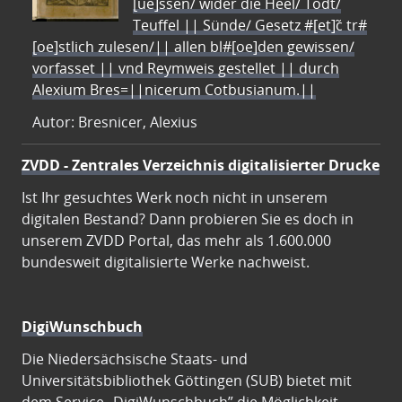
[ue]ssen/ wider die Heel/ Todt/
Teuffel || Sünde/ Gesetz #[et]c̃ tr#
[oe]stlich zulesen/|| allen bl#[oe]den gewissen/
vorfasset || vnd Reymweis gestellet || durch
Alexium Bres=||nicerum Cotbusianum.||
Autor: Bresnicer, Alexius
ZVDD - Zentrales Verzeichnis digitalisierter Drucke
Ist Ihr gesuchtes Werk noch nicht in unserem
digitalen Bestand? Dann probieren Sie es doch in
unserem ZVDD Portal, das mehr als 1.600.000
bundesweit digitalisierte Werke nachweist.
DigiWunschbuch
Die Niedersächsische Staats- und
Universitätsbibliothek Göttingen (SUB) bietet mit