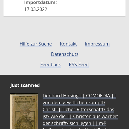
Importdatum:
17.03.2022
Hilfe zur Suche
Kontakt
Impressum
Datenschutz
Feedback
RSS-Feed
Just scanned
Lienhard Hirsing.|| COMOEDIA ||
von dem geystlichen kampff/
Christ=||licher Ritterschafft/ das
ist/ wie die || Christen aus warheit
der schrifft/ sich legen || m#