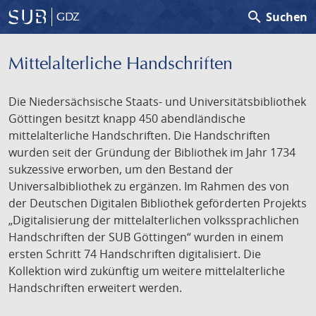
search
Suchen
GDZ
Mittelalterliche Handschriften
Die Niedersächsische Staats- und Universitätsbibliothek
Göttingen besitzt knapp 450 abendländische
mittelalterliche Handschriften. Die Handschriften
wurden seit der Gründung der Bibliothek im Jahr 1734
sukzessive erworben, um den Bestand der
Universalbibliothek zu ergänzen. Im Rahmen des von
der Deutschen Digitalen Bibliothek geförderten Projekts
„Digitalisierung der mittelalterlichen volkssprachlichen
Handschriften der SUB Göttingen“ wurden in einem
ersten Schritt 74 Handschriften digitalisiert. Die
Kollektion wird zukünftig um weitere mittelalterliche
Handschriften erweitert werden.