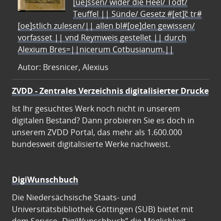
[ue]ssen/ wider die Heel/ Todt/
Teuffel || Sünde/ Gesetz #[et]c̃ tr#
[oe]stlich zulesen/|| allen bl#[oe]den gewissen/
vorfasset || vnd Reymweis gestellet || durch
Alexium Bres=||nicerum Cotbusianum.||
Autor: Bresnicer, Alexius
ZVDD - Zentrales Verzeichnis digitalisierter Drucke
Ist Ihr gesuchtes Werk noch nicht in unserem
digitalen Bestand? Dann probieren Sie es doch in
unserem ZVDD Portal, das mehr als 1.600.000
bundesweit digitalisierte Werke nachweist.
DigiWunschbuch
Die Niedersächsische Staats- und
Universitätsbibliothek Göttingen (SUB) bietet mit