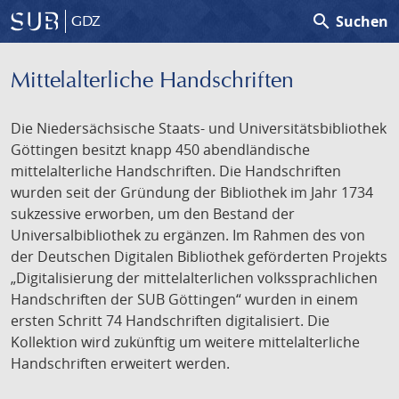
search
Suchen
GDZ
Mittelalterliche Handschriften
Die Niedersächsische Staats- und Universitätsbibliothek
Göttingen besitzt knapp 450 abendländische
mittelalterliche Handschriften. Die Handschriften
wurden seit der Gründung der Bibliothek im Jahr 1734
sukzessive erworben, um den Bestand der
Universalbibliothek zu ergänzen. Im Rahmen des von
der Deutschen Digitalen Bibliothek geförderten Projekts
„Digitalisierung der mittelalterlichen volkssprachlichen
Handschriften der SUB Göttingen“ wurden in einem
ersten Schritt 74 Handschriften digitalisiert. Die
Kollektion wird zukünftig um weitere mittelalterliche
Handschriften erweitert werden.