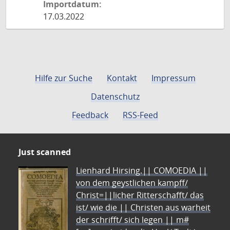
Importdatum:
17.03.2022
Hilfe zur Suche
Kontakt
Impressum
Datenschutz
Feedback
RSS-Feed
Just scanned
Lienhard Hirsing.|| COMOEDIA ||
von dem geystlichen kampff/
Christ=||licher Ritterschafft/ das
ist/ wie die || Christen aus warheit
der schrifft/ sich legen || m#