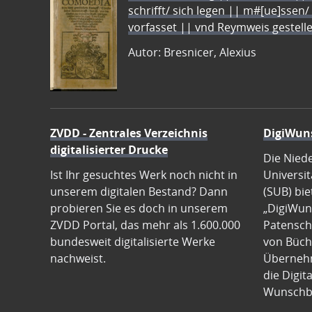
schrifft/ sich legen || m#[ue]ssen/
vorfasset || vnd Reymweis gestel
Autor: Bresnicer, Alexius
ZVDD - Zentrales Verzeichnis
DigiWun
digitalisierter Drucke
Die Nied
Ist Ihr gesuchtes Werk noch nicht in
Universit
unserem digitalen Bestand? Dann
(SUB) bie
probieren Sie es doch in unserem
„DigiWun
ZVDD Portal, das mehr als 1.600.000
Patenscha
bundesweit digitalisierte Werke
von Büch
nachweist.
Übernehm
die Digit
Wunschb