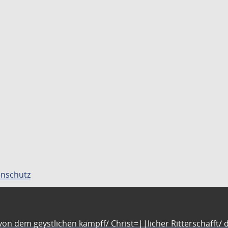
nschutz
n dem geystlichen kampff/ Christ=||licher Ritterschafft/ da