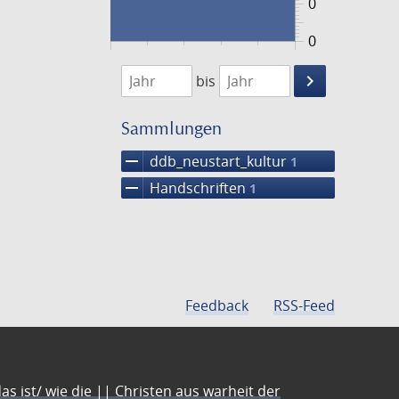
0
0
1474
1475
keyboard_arrow_right
bis
Suche
einschränke
Sammlungen
remove
ddb_neustart_kultur
1
remove
Handschriften
1
Feedback
RSS-Feed
s ist/ wie die || Christen aus warheit der