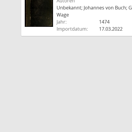
Autoren
Unbekannt; Johannes von Buch; Go
Wage
Jahr:
1474
Importdatum:
17.03.2022