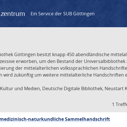
gszentrum
Ein Service der SUB Göttingen
liothek Göttingen besitzt knapp 450 abendländische mittela
ukzessive erworben, um den Bestand der Universalbibliothe
lisierung der mittelalterlichen volkssprachlichen Handschri
ion wird zukünftig um weitere mittelalterliche Handschriften
ultur und Medien, Deutsche Digitale Bibliothek, Neustart 
1 Treff
sch-medizinisch-naturkundliche Sammelhandschrift