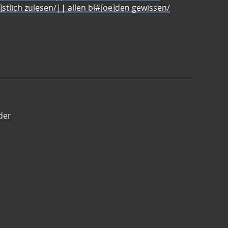
e]stlich zulesen/|| allen bl#[oe]den gewissen/
der