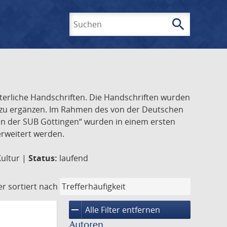
search
Suchen
lterliche Handschriften. Die Handschriften wurden
k zu ergänzen. Im Rahmen des von der Deutschen
ften der SUB Göttingen“ wurden in einem ersten
 erweitert werden.
Kultur |
Status:
laufend
er
sortiert nach
remove
Alle Filter entfernen
Autoren