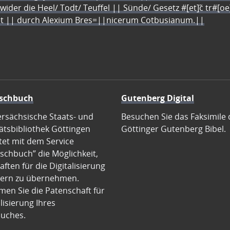
 wider die Heel/ Todt/ Teuffel || Sünde/ Gesetz #[et]c̃ tr#[o
let || durch Alexium Bres=||nicerum Cotbusianum.||
schbuch
Gutenberg Digital
ersächsische Staats- und
Besuchen Sie das Faksimile 
ätsbibliothek Göttingen
Göttinger Gutenberg Bibel.
tet mit dem Service
schbuch” die Möglichkeit,
ften für die Digitalisierung
ern zu übernehmen.
en Sie die Patenschaft für
alisierung Ihres
uches.