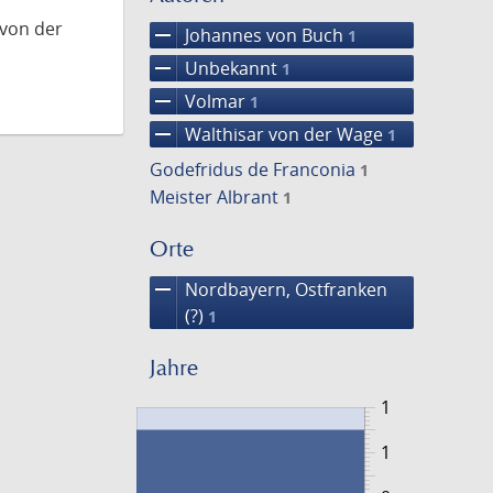
 von der
remove
Johannes von Buch
1
remove
Unbekannt
1
remove
Volmar
1
remove
Walthisar von der Wage
1
Godefridus de Franconia
1
Meister Albrant
1
Orte
remove
Nordbayern, Ostfranken
(?)
1
Jahre
1
1