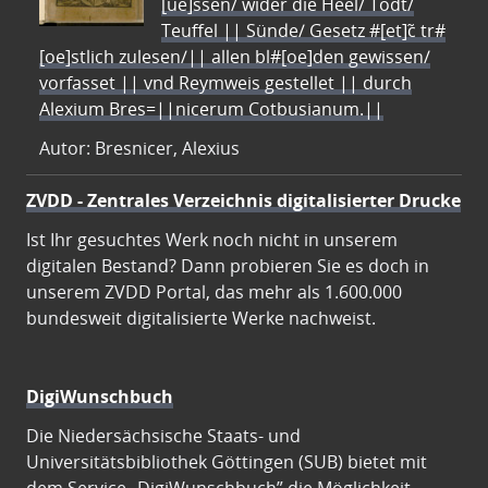
[ue]ssen/ wider die Heel/ Todt/
Teuffel || Sünde/ Gesetz #[et]c̃ tr#
[oe]stlich zulesen/|| allen bl#[oe]den gewissen/
vorfasset || vnd Reymweis gestellet || durch
Alexium Bres=||nicerum Cotbusianum.||
Autor: Bresnicer, Alexius
ZVDD - Zentrales Verzeichnis digitalisierter Drucke
Ist Ihr gesuchtes Werk noch nicht in unserem
digitalen Bestand? Dann probieren Sie es doch in
unserem ZVDD Portal, das mehr als 1.600.000
bundesweit digitalisierte Werke nachweist.
DigiWunschbuch
Die Niedersächsische Staats- und
Universitätsbibliothek Göttingen (SUB) bietet mit