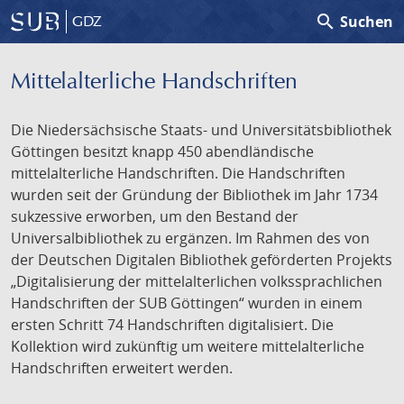
search
Suchen
GDZ
Mittelalterliche Handschriften
Die Niedersächsische Staats- und Universitätsbibliothek
Göttingen besitzt knapp 450 abendländische
mittelalterliche Handschriften. Die Handschriften
wurden seit der Gründung der Bibliothek im Jahr 1734
sukzessive erworben, um den Bestand der
Universalbibliothek zu ergänzen. Im Rahmen des von
der Deutschen Digitalen Bibliothek geförderten Projekts
„Digitalisierung der mittelalterlichen volkssprachlichen
Handschriften der SUB Göttingen“ wurden in einem
ersten Schritt 74 Handschriften digitalisiert. Die
Kollektion wird zukünftig um weitere mittelalterliche
Handschriften erweitert werden.