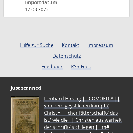
Importdatum:
17.03.2022
Hilfe zur Suche
Kontakt
Impressum
Datenschutz
Feedback
RSS-Feed
Just scanned
Lienhard Hirsing.|| COMOEDIA ||
von dem geystlichen kampff/
Christ=||licher Ritterschafft/ das
ist/ wie die || Christen aus warheit
der schrifft/ sich legen || m#