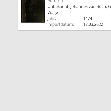
Autoren
Unbekannt; Johannes von Buch; Go
Wage
Jahr:
1474
Importdatum:
17.03.2022