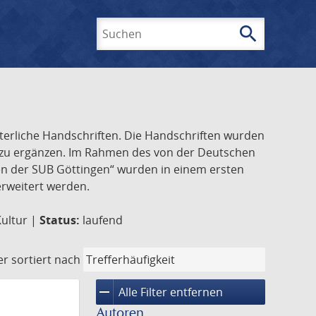
search
Suchen
lterliche Handschriften. Die Handschriften wurden
k zu ergänzen. Im Rahmen des von der Deutschen
ften der SUB Göttingen“ wurden in einem ersten
 erweitert werden.
Kultur |
Status:
laufend
er
sortiert nach
remove
Alle Filter entfernen
Autoren