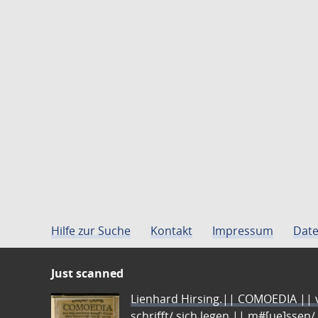
Hilfe zur Suche
Kontakt
Impressum
Date
Just scanned
Lienhard Hirsing.|| COMOEDIA || vo
schrifft/ sich legen || m#[ue]ssen/