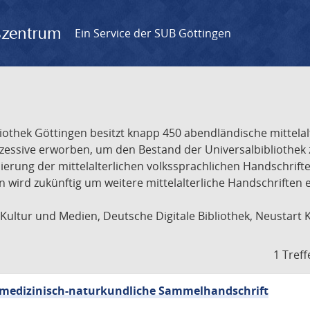
gszentrum
Ein Service der SUB Göttingen
liothek Göttingen besitzt knapp 450 abendländische mittela
ukzessive erworben, um den Bestand der Universalbibliothe
lisierung der mittelalterlichen volkssprachlichen Handschri
ion wird zukünftig um weitere mittelalterliche Handschriften
ultur und Medien, Deutsche Digitale Bibliothek, Neustart 
1 Treff
sch-medizinisch-naturkundliche Sammelhandschrift