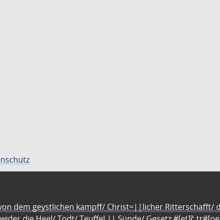
nschutz
n dem geystlichen kampff/ Christ=||licher Ritterschafft/ da
 wider die Heel/ Todt/ Teuffel || Sünde/ Gesetz #[et]c̃ tr#[o