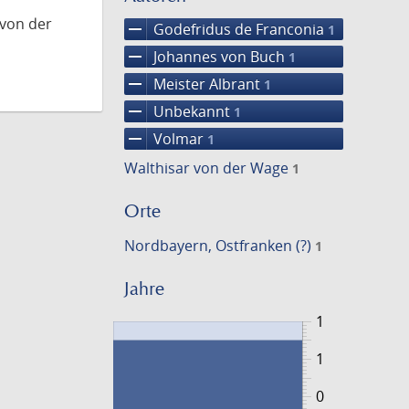
 von der
remove
Godefridus de Franconia
1
remove
Johannes von Buch
1
remove
Meister Albrant
1
remove
Unbekannt
1
remove
Volmar
1
Walthisar von der Wage
1
Orte
Nordbayern, Ostfranken (?)
1
Jahre
1
1
0