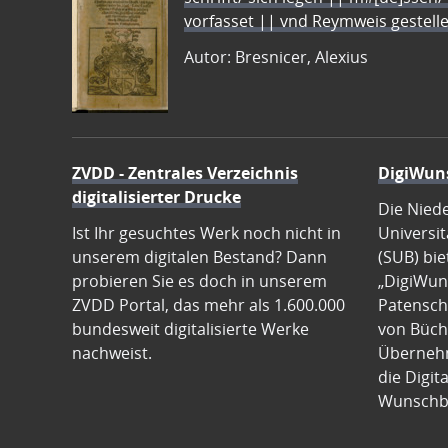
vorfasset || vnd Reymweis gestel
Autor: Bresnicer, Alexius
ZVDD - Zentrales Verzeichnis
DigiWun
digitalisierter Drucke
Die Nied
Ist Ihr gesuchtes Werk noch nicht in
Universit
unserem digitalen Bestand? Dann
(SUB) bie
probieren Sie es doch in unserem
„DigiWun
ZVDD Portal, das mehr als 1.600.000
Patenscha
bundesweit digitalisierte Werke
von Büch
nachweist.
Übernehm
die Digit
Wunschb