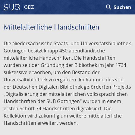
search
Suchen
GDZ
Mittelalterliche Handschriften
Die Niedersächsische Staats- und Universitätsbibliothek
Göttingen besitzt knapp 450 abendländische
mittelalterliche Handschriften. Die Handschriften
wurden seit der Gründung der Bibliothek im Jahr 1734
sukzessive erworben, um den Bestand der
Universalbibliothek zu ergänzen. Im Rahmen des von
der Deutschen Digitalen Bibliothek geförderten Projekts
„Digitalisierung der mittelalterlichen volkssprachlichen
Handschriften der SUB Göttingen“ wurden in einem
ersten Schritt 74 Handschriften digitalisiert. Die
Kollektion wird zukünftig um weitere mittelalterliche
Handschriften erweitert werden.