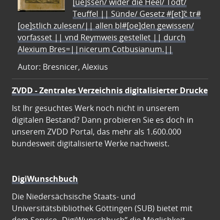
[ue]ssen/ wider die Heel/ Todt/
Teuffel || Sünde/ Gesetz #[et]c̃ tr#
[oe]stlich zulesen/|| allen bl#[oe]den gewissen/
vorfasset || vnd Reymweis gestellet || durch
Alexium Bres=||nicerum Cotbusianum.||
Autor: Bresnicer, Alexius
ZVDD - Zentrales Verzeichnis digitalisierter Drucke
Ist Ihr gesuchtes Werk noch nicht in unserem
digitalen Bestand? Dann probieren Sie es doch in
unserem ZVDD Portal, das mehr als 1.600.000
bundesweit digitalisierte Werke nachweist.
DigiWunschbuch
Die Niedersächsische Staats- und
Universitätsbibliothek Göttingen (SUB) bietet mit