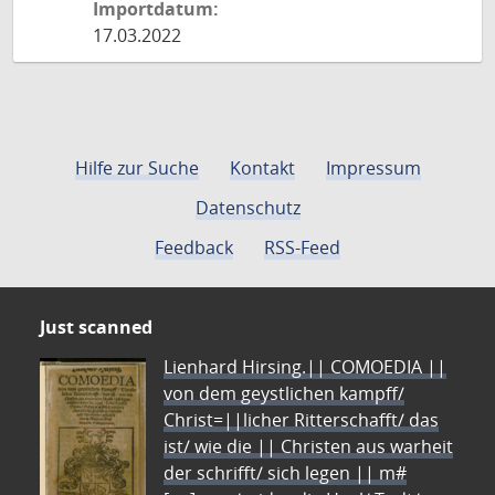
Importdatum:
17.03.2022
Hilfe zur Suche
Kontakt
Impressum
Datenschutz
Feedback
RSS-Feed
Just scanned
Lienhard Hirsing.|| COMOEDIA ||
von dem geystlichen kampff/
Christ=||licher Ritterschafft/ das
ist/ wie die || Christen aus warheit
der schrifft/ sich legen || m#