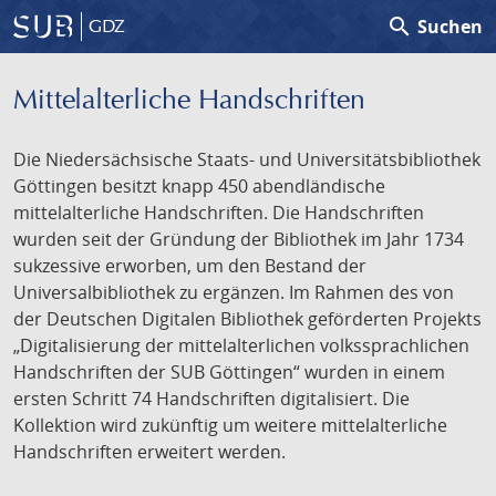
search
Suchen
GDZ
Mittelalterliche Handschriften
Die Niedersächsische Staats- und Universitätsbibliothek
Göttingen besitzt knapp 450 abendländische
mittelalterliche Handschriften. Die Handschriften
wurden seit der Gründung der Bibliothek im Jahr 1734
sukzessive erworben, um den Bestand der
Universalbibliothek zu ergänzen. Im Rahmen des von
der Deutschen Digitalen Bibliothek geförderten Projekts
„Digitalisierung der mittelalterlichen volkssprachlichen
Handschriften der SUB Göttingen“ wurden in einem
ersten Schritt 74 Handschriften digitalisiert. Die
Kollektion wird zukünftig um weitere mittelalterliche
Handschriften erweitert werden.