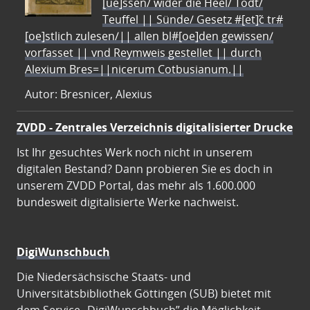
[ue]ssen/ wider die Heel/ Todt/
Teuffel || Sünde/ Gesetz #[et]c̃ tr#
[oe]stlich zulesen/|| allen bl#[oe]den gewissen/
vorfasset || vnd Reymweis gestellet || durch
Alexium Bres=||nicerum Cotbusianum.||
Autor: Bresnicer, Alexius
ZVDD - Zentrales Verzeichnis digitalisierter Drucke
Ist Ihr gesuchtes Werk noch nicht in unserem
digitalen Bestand? Dann probieren Sie es doch in
unserem ZVDD Portal, das mehr als 1.600.000
bundesweit digitalisierte Werke nachweist.
DigiWunschbuch
Die Niedersächsische Staats- und
Universitätsbibliothek Göttingen (SUB) bietet mit