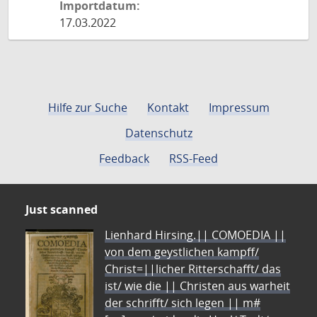
Importdatum:
17.03.2022
Hilfe zur Suche
Kontakt
Impressum
Datenschutz
Feedback
RSS-Feed
Just scanned
Lienhard Hirsing.|| COMOEDIA ||
von dem geystlichen kampff/
Christ=||licher Ritterschafft/ das
ist/ wie die || Christen aus warheit
der schrifft/ sich legen || m#