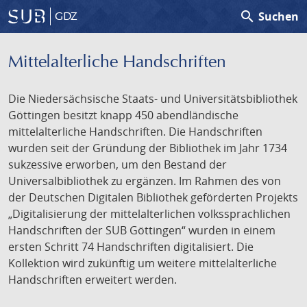
search
Suchen
GDZ
Mittelalterliche Handschriften
Die Niedersächsische Staats- und Universitätsbibliothek
Göttingen besitzt knapp 450 abendländische
mittelalterliche Handschriften. Die Handschriften
wurden seit der Gründung der Bibliothek im Jahr 1734
sukzessive erworben, um den Bestand der
Universalbibliothek zu ergänzen. Im Rahmen des von
der Deutschen Digitalen Bibliothek geförderten Projekts
„Digitalisierung der mittelalterlichen volkssprachlichen
Handschriften der SUB Göttingen“ wurden in einem
ersten Schritt 74 Handschriften digitalisiert. Die
Kollektion wird zukünftig um weitere mittelalterliche
Handschriften erweitert werden.