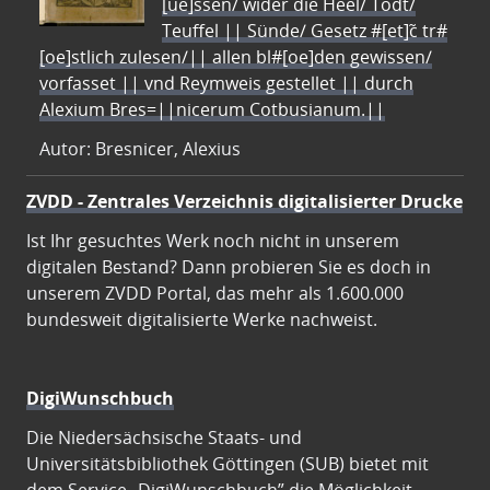
[ue]ssen/ wider die Heel/ Todt/
Teuffel || Sünde/ Gesetz #[et]c̃ tr#
[oe]stlich zulesen/|| allen bl#[oe]den gewissen/
vorfasset || vnd Reymweis gestellet || durch
Alexium Bres=||nicerum Cotbusianum.||
Autor: Bresnicer, Alexius
ZVDD - Zentrales Verzeichnis digitalisierter Drucke
Ist Ihr gesuchtes Werk noch nicht in unserem
digitalen Bestand? Dann probieren Sie es doch in
unserem ZVDD Portal, das mehr als 1.600.000
bundesweit digitalisierte Werke nachweist.
DigiWunschbuch
Die Niedersächsische Staats- und
Universitätsbibliothek Göttingen (SUB) bietet mit