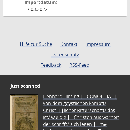
Importdatum:
17.03.2022
Hilfe zur Suche
Kontakt
Impressum
Datenschutz
Feedback
RSS-Feed
Just scanned
Lienhard Hirsing.|| COMOEDIA ||
von dem geystlichen kampff/
Christ=||licher Ritterschafft/ das
ist/ wie die || Christen aus warheit
der schrifft/ sich legen || m#