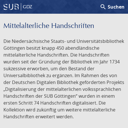
search
Suchen
GDZ
Mittelalterliche Handschriften
Die Niedersächsische Staats- und Universitätsbibliothek
Göttingen besitzt knapp 450 abendländische
mittelalterliche Handschriften. Die Handschriften
wurden seit der Gründung der Bibliothek im Jahr 1734
sukzessive erworben, um den Bestand der
Universalbibliothek zu ergänzen. Im Rahmen des von
der Deutschen Digitalen Bibliothek geförderten Projekts
„Digitalisierung der mittelalterlichen volkssprachlichen
Handschriften der SUB Göttingen“ wurden in einem
ersten Schritt 74 Handschriften digitalisiert. Die
Kollektion wird zukünftig um weitere mittelalterliche
Handschriften erweitert werden.