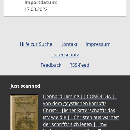
Importdatum:
17.03.2022
Hilfe zur Suche
Kontakt
Impressum
Datenschutz
Feedback
RSS-Feed
Just scanned
Lienhard Hirsing.|| COMOEDIA ||
von dem geystlichen kampff/
Christ=||licher Ritterschafft/ das
ist/ wie die || Christen aus warheit
der schrifft/ sich legen || m#