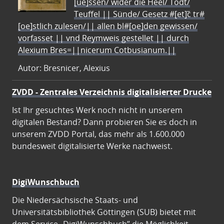
[ue]ssen/ wider die Heel/ Todt/
Teuffel || Sünde/ Gesetz #[et]c̃ tr#
[oe]stlich zulesen/|| allen bl#[oe]den gewissen/
vorfasset || vnd Reymweis gestellet || durch
Alexium Bres=||nicerum Cotbusianum.||
Autor: Bresnicer, Alexius
ZVDD - Zentrales Verzeichnis digitalisierter Drucke
Ist Ihr gesuchtes Werk noch nicht in unserem
digitalen Bestand? Dann probieren Sie es doch in
unserem ZVDD Portal, das mehr als 1.600.000
bundesweit digitalisierte Werke nachweist.
DigiWunschbuch
Die Niedersächsische Staats- und
Universitätsbibliothek Göttingen (SUB) bietet mit