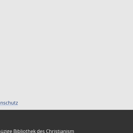
nschutz
üzige Bibliothek des Christianism