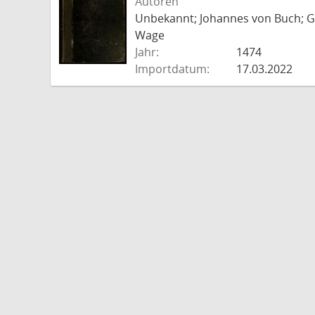
Autoren
Unbekannt; Johannes von Buch; Go
Wage
Jahr:
1474
Importdatum:
17.03.2022