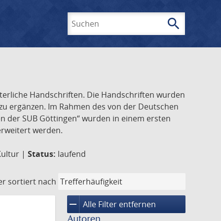
search
Suchen
lterliche Handschriften. Die Handschriften wurden
k zu ergänzen. Im Rahmen des von der Deutschen
ften der SUB Göttingen“ wurden in einem ersten
 erweitert werden.
Kultur |
Status:
laufend
er
sortiert nach
remove
Alle Filter entfernen
Autoren