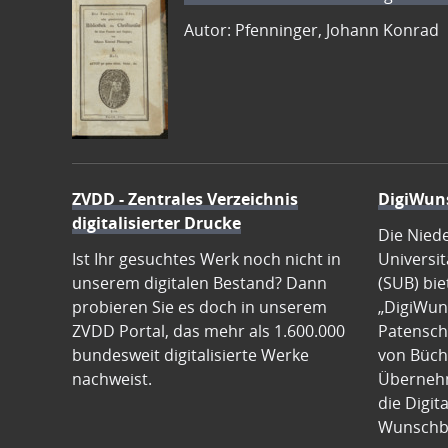
Autor: Pfenninger, Johann Konrad
ZVDD - Zentrales Verzeichnis
DigiWun
digitalisierter Drucke
Die Nied
Ist Ihr gesuchtes Werk noch nicht in
Universit
unserem digitalen Bestand? Dann
(SUB) bie
probieren Sie es doch in unserem
„DigiWun
ZVDD Portal, das mehr als 1.600.000
Patenscha
bundesweit digitalisierte Werke
von Büch
nachweist.
Übernehm
die Digit
Wunschb