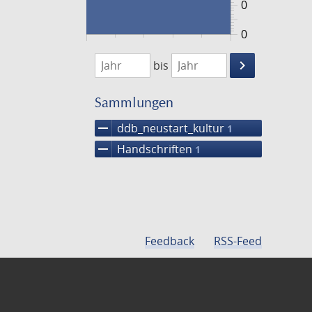
0
0
1474
1475
keyboard_arrow_right
bis
Suche
einschränke
Sammlungen
remove
ddb_neustart_kultur
1
remove
Handschriften
1
Feedback
RSS-Feed