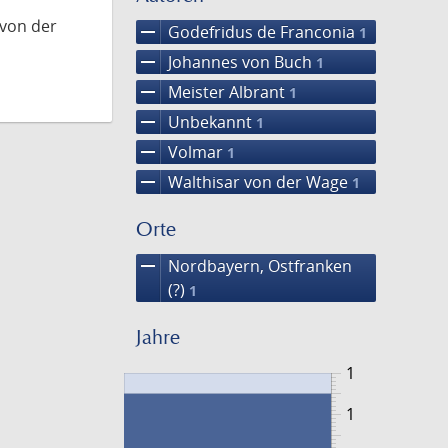
 von der
remove
Godefridus de Franconia
1
remove
Johannes von Buch
1
remove
Meister Albrant
1
remove
Unbekannt
1
remove
Volmar
1
remove
Walthisar von der Wage
1
Orte
remove
Nordbayern, Ostfranken
(?)
1
Jahre
1
1