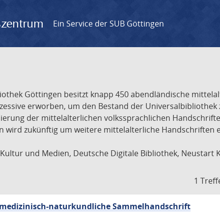
gszentrum
Ein Service der SUB Göttingen
liothek Göttingen besitzt knapp 450 abendländische mittela
ukzessive erworben, um den Bestand der Universalbibliothe
lisierung der mittelalterlichen volkssprachlichen Handschri
ion wird zukünftig um weitere mittelalterliche Handschriften
ultur und Medien, Deutsche Digitale Bibliothek, Neustart 
1 Treff
sch-medizinisch-naturkundliche Sammelhandschrift