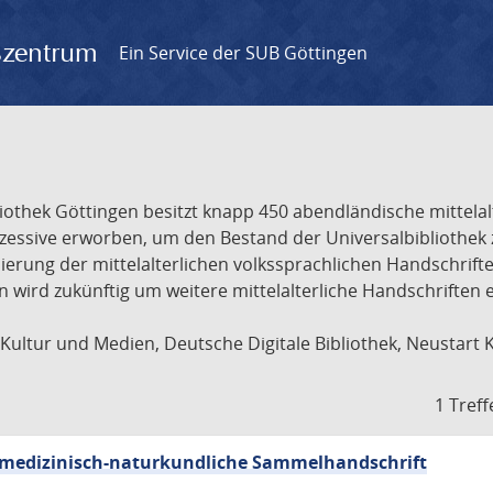
gszentrum
Ein Service der SUB Göttingen
liothek Göttingen besitzt knapp 450 abendländische mittela
ukzessive erworben, um den Bestand der Universalbibliothe
lisierung der mittelalterlichen volkssprachlichen Handschri
ion wird zukünftig um weitere mittelalterliche Handschriften
ultur und Medien, Deutsche Digitale Bibliothek, Neustart 
1 Treff
sch-medizinisch-naturkundliche Sammelhandschrift