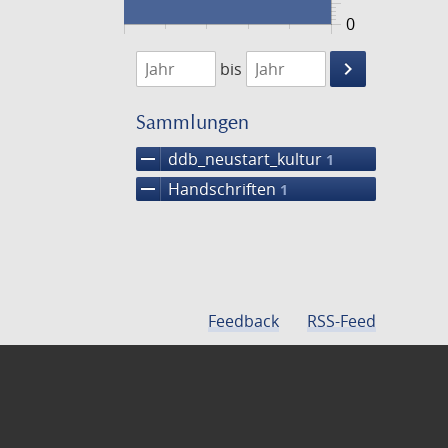
0
1474
1475
keyboard_arrow_right
bis
Suche
einschränke
Sammlungen
remove
ddb_neustart_kultur
1
remove
Handschriften
1
Feedback
RSS-Feed