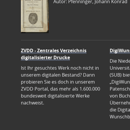
Autor: Pfenninger, Johann Konrad
ZVDD - Zentrales Verzeichnis
DigiWun
digitalisierter Drucke
Die Nied
Ist Ihr gesuchtes Werk noch nicht in
Universit
unserem digitalen Bestand? Dann
(SUB) bie
probieren Sie es doch in unserem
„DigiWun
ZVDD Portal, das mehr als 1.600.000
Patenscha
bundesweit digitalisierte Werke
von Büch
nachweist.
Übernehm
die Digit
Wunschb