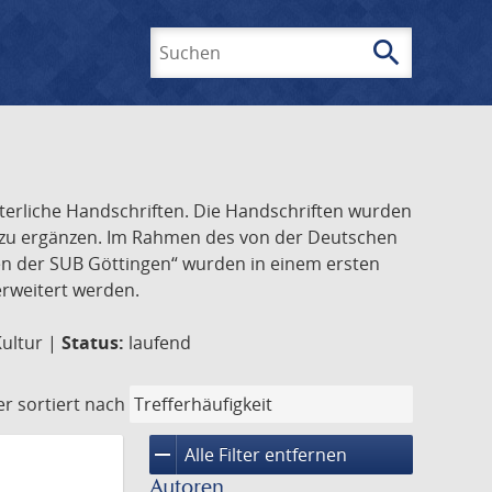
search
Suchen
lterliche Handschriften. Die Handschriften wurden
k zu ergänzen. Im Rahmen des von der Deutschen
ften der SUB Göttingen“ wurden in einem ersten
 erweitert werden.
Kultur |
Status:
laufend
er
sortiert nach
remove
Alle Filter entfernen
Autoren