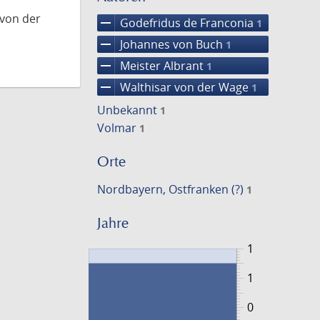
 von der
remove
Godefridus de Franconia
1
remove
Johannes von Buch
1
remove
Meister Albrant
1
remove
Walthisar von der Wage
1
Unbekannt
1
Volmar
1
Orte
Nordbayern, Ostfranken (?)
1
Jahre
1
1
0