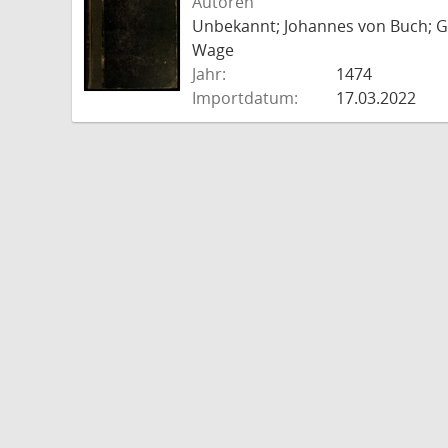
Autoren
Unbekannt; Johannes von Buch; Go
Wage
Jahr:
1474
Importdatum:
17.03.2022