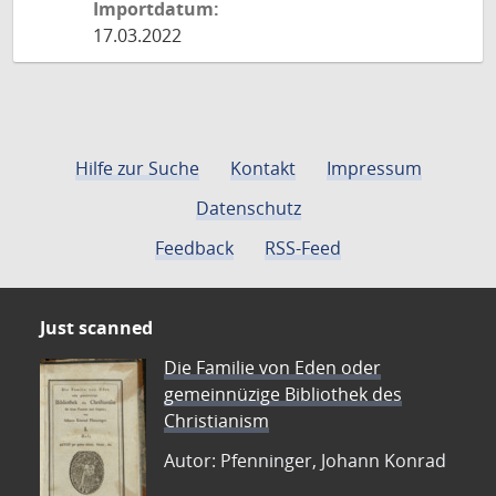
Importdatum:
17.03.2022
Hilfe zur Suche
Kontakt
Impressum
Datenschutz
Feedback
RSS-Feed
Just scanned
Die Familie von Eden oder
gemeinnüzige Bibliothek des
Christianism
Autor: Pfenninger, Johann Konrad