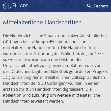
search
Suchen
GDZ
Mittelalterliche Handschriften
Die Niedersächsische Staats- und Universitätsbibliothek
Göttingen besitzt knapp 450 abendländische
mittelalterliche Handschriften. Die Handschriften
wurden seit der Gründung der Bibliothek im Jahr 1734
sukzessive erworben, um den Bestand der
Universalbibliothek zu ergänzen. Im Rahmen des von
der Deutschen Digitalen Bibliothek geförderten Projekts
„Digitalisierung der mittelalterlichen volkssprachlichen
Handschriften der SUB Göttingen“ wurden in einem
ersten Schritt 74 Handschriften digitalisiert. Die
Kollektion wird zukünftig um weitere mittelalterliche
Handschriften erweitert werden.