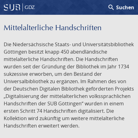
search
Suchen
GDZ
Mittelalterliche Handschriften
Die Niedersächsische Staats- und Universitätsbibliothek
Göttingen besitzt knapp 450 abendländische
mittelalterliche Handschriften. Die Handschriften
wurden seit der Gründung der Bibliothek im Jahr 1734
sukzessive erworben, um den Bestand der
Universalbibliothek zu ergänzen. Im Rahmen des von
der Deutschen Digitalen Bibliothek geförderten Projekts
„Digitalisierung der mittelalterlichen volkssprachlichen
Handschriften der SUB Göttingen“ wurden in einem
ersten Schritt 74 Handschriften digitalisiert. Die
Kollektion wird zukünftig um weitere mittelalterliche
Handschriften erweitert werden.