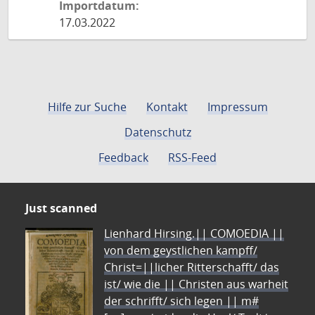
Importdatum:
17.03.2022
Hilfe zur Suche
Kontakt
Impressum
Datenschutz
Feedback
RSS-Feed
Just scanned
Lienhard Hirsing.|| COMOEDIA ||
von dem geystlichen kampff/
Christ=||licher Ritterschafft/ das
ist/ wie die || Christen aus warheit
der schrifft/ sich legen || m#