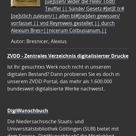
[ue]ssen/ wider die Heel/ Todt/
Teuffel || Sünde/ Gesetz #[et]c̃ tr#
[oe]stlich zulesen/|| allen bl#[oe]den gewissen/
vorfasset || vnd Reymweis gestellet || durch
Alexium Bres=||nicerum Cotbusianum.||
Autor: Bresnicer, Alexius
ZVDD - Zentrales Verzeichnis digitalisierter Drucke
Ist Ihr gesuchtes Werk noch nicht in unserem
digitalen Bestand? Dann probieren Sie es doch in
unserem ZVDD Portal, das mehr als 1.600.000
bundesweit digitalisierte Werke nachweist.
DigiWunschbuch
Die Niedersächsische Staats- und
Universitätsbibliothek Göttingen (SUB) bietet mit