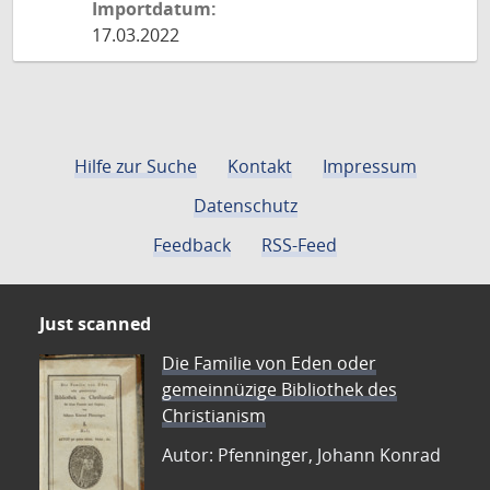
Importdatum:
17.03.2022
Hilfe zur Suche
Kontakt
Impressum
Datenschutz
Feedback
RSS-Feed
Just scanned
Die Familie von Eden oder
gemeinnüzige Bibliothek des
Christianism
Autor: Pfenninger, Johann Konrad