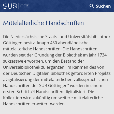
search
Suchen
GDZ
Mittelalterliche Handschriften
Die Niedersächsische Staats- und Universitätsbibliothek
Göttingen besitzt knapp 450 abendländische
mittelalterliche Handschriften. Die Handschriften
wurden seit der Gründung der Bibliothek im Jahr 1734
sukzessive erworben, um den Bestand der
Universalbibliothek zu ergänzen. Im Rahmen des von
der Deutschen Digitalen Bibliothek geförderten Projekts
„Digitalisierung der mittelalterlichen volkssprachlichen
Handschriften der SUB Göttingen“ wurden in einem
ersten Schritt 74 Handschriften digitalisiert. Die
Kollektion wird zukünftig um weitere mittelalterliche
Handschriften erweitert werden.