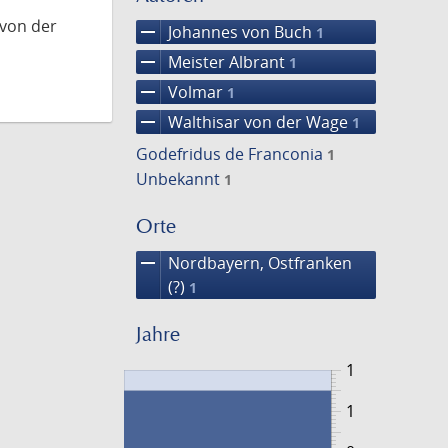
 von der
remove
Johannes von Buch
1
remove
Meister Albrant
1
remove
Volmar
1
remove
Walthisar von der Wage
1
Godefridus de Franconia
1
Unbekannt
1
Orte
remove
Nordbayern, Ostfranken
(?)
1
Jahre
1
1