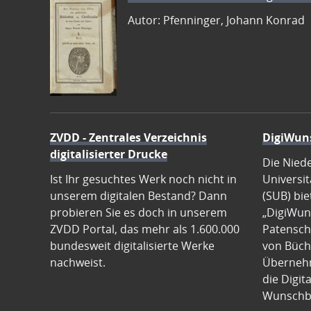
Autor: Pfenninger, Johann Konrad
ZVDD - Zentrales Verzeichnis
DigiWun
digitalisierter Drucke
Die Nied
Ist Ihr gesuchtes Werk noch nicht in
Universit
unserem digitalen Bestand? Dann
(SUB) bie
probieren Sie es doch in unserem
„DigiWun
ZVDD Portal, das mehr als 1.600.000
Patenscha
bundesweit digitalisierte Werke
von Büch
nachweist.
Übernehm
die Digit
Wunschb