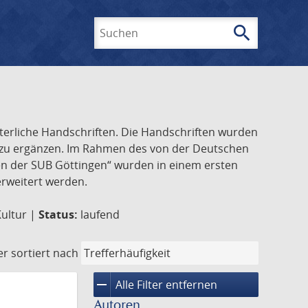
search
Suchen
lterliche Handschriften. Die Handschriften wurden
k zu ergänzen. Im Rahmen des von der Deutschen
ften der SUB Göttingen“ wurden in einem ersten
 erweitert werden.
Kultur |
Status:
laufend
er
sortiert nach
remove
Alle Filter entfernen
Autoren