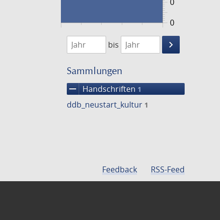
0
0
1474
1475
keyboard_arrow_right
bis
Suche
einschränke
Sammlungen
remove
Handschriften
1
ddb_neustart_kultur
1
Feedback
RSS-Feed