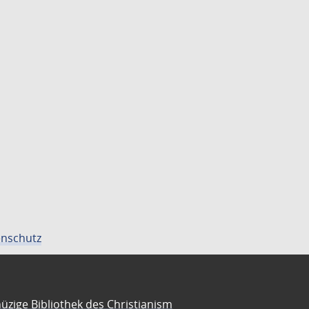
nschutz
üzige Bibliothek des Christianism