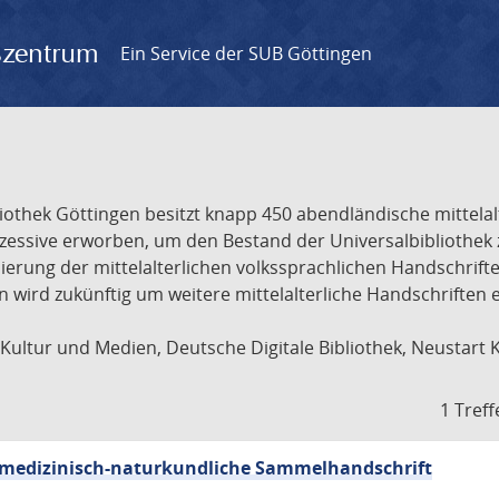
gszentrum
Ein Service der SUB Göttingen
liothek Göttingen besitzt knapp 450 abendländische mittela
ukzessive erworben, um den Bestand der Universalbibliothe
lisierung der mittelalterlichen volkssprachlichen Handschri
ion wird zukünftig um weitere mittelalterliche Handschriften
ultur und Medien, Deutsche Digitale Bibliothek, Neustart 
1 Treff
sch-medizinisch-naturkundliche Sammelhandschrift