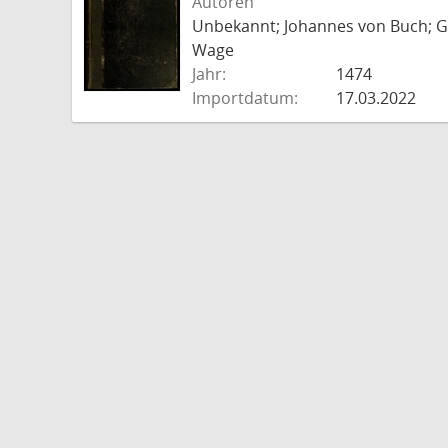
Autoren
Unbekannt; Johannes von Buch; Go
Wage
Jahr:
1474
Importdatum:
17.03.2022