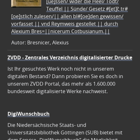
[ue]ssen/ wider die Heel/ Todt/
Teuffel || Sünde/ Gesetz #[et]c̃ tr#
[oe]stlich zulesen/|| allen bl#[oe]den gewissen/
vorfasset || vnd Reymweis gestellet || durch
Alexium Bres=||nicerum Cotbusianum.||
Autor: Bresnicer, Alexius
ZVDD - Zentrales Verzeichnis digitalisierter Drucke
Ist Ihr gesuchtes Werk noch nicht in unserem
digitalen Bestand? Dann probieren Sie es doch in
unserem ZVDD Portal, das mehr als 1.600.000
bundesweit digitalisierte Werke nachweist.
DigiWunschbuch
Die Niedersächsische Staats- und
Universitätsbibliothek Göttingen (SUB) bietet mit