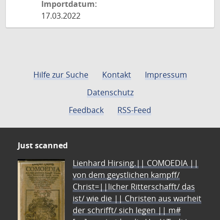
Importdatum:
17.03.2022
Hilfe zur Suche
Kontakt
Impressum
Datenschutz
Feedback
RSS-Feed
Just scanned
Lienhard Hirsing.|| COMOEDIA ||
von dem geystlichen kampff/
Christ=||licher Ritterschafft/ das
ist/ wie die || Christen aus warheit
der schrifft/ sich legen || m#