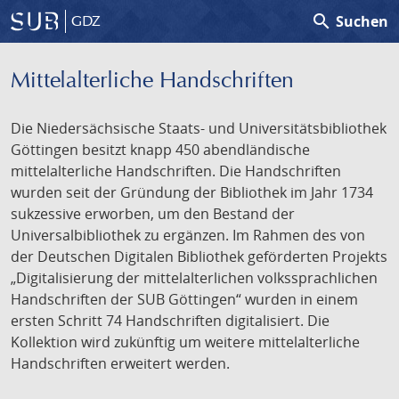
search
Suchen
GDZ
Mittelalterliche Handschriften
Die Niedersächsische Staats- und Universitätsbibliothek
Göttingen besitzt knapp 450 abendländische
mittelalterliche Handschriften. Die Handschriften
wurden seit der Gründung der Bibliothek im Jahr 1734
sukzessive erworben, um den Bestand der
Universalbibliothek zu ergänzen. Im Rahmen des von
der Deutschen Digitalen Bibliothek geförderten Projekts
„Digitalisierung der mittelalterlichen volkssprachlichen
Handschriften der SUB Göttingen“ wurden in einem
ersten Schritt 74 Handschriften digitalisiert. Die
Kollektion wird zukünftig um weitere mittelalterliche
Handschriften erweitert werden.