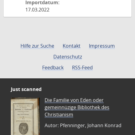
Importdatum:
17.03.2022
Hilfe zur Suche
Kontakt
Impressum
Datenschutz
Feedback
RSS-Feed
Just scanned
Die Familie von Eden oder
gemeinnüzige Bibliothek des
Christianism
Autor: Pfenninger, Johann Konrad