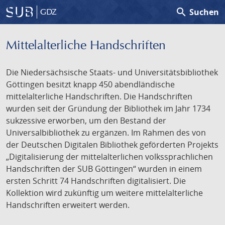
search
Suchen
GDZ
Mittelalterliche Handschriften
Die Niedersächsische Staats- und Universitätsbibliothek
Göttingen besitzt knapp 450 abendländische
mittelalterliche Handschriften. Die Handschriften
wurden seit der Gründung der Bibliothek im Jahr 1734
sukzessive erworben, um den Bestand der
Universalbibliothek zu ergänzen. Im Rahmen des von
der Deutschen Digitalen Bibliothek geförderten Projekts
„Digitalisierung der mittelalterlichen volkssprachlichen
Handschriften der SUB Göttingen“ wurden in einem
ersten Schritt 74 Handschriften digitalisiert. Die
Kollektion wird zukünftig um weitere mittelalterliche
Handschriften erweitert werden.