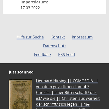
Importdatum:
17.03.2022
Hilfe zur Suche
Kontakt
Impressum
Datenschutz
Feedback
RSS-Feed
Just scanned
Lienhard Hirsing.|| COMOEDIA ||
von dem geystlichen kampff/
Christ=||licher Ritterschafft/ das
ist/ wie die || Christen aus warheit
der schrifft/ sich legen || m#