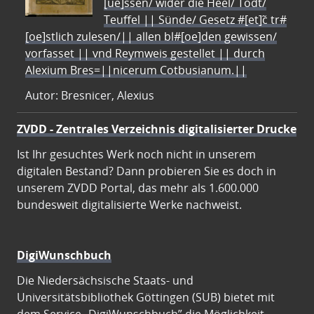
[ue]ssen/ wider die Heel/ Todt/
Teuffel || Sünde/ Gesetz #[et]c̃ tr#
[oe]stlich zulesen/|| allen bl#[oe]den gewissen/
vorfasset || vnd Reymweis gestellet || durch
Alexium Bres=||nicerum Cotbusianum.||
Autor: Bresnicer, Alexius
ZVDD - Zentrales Verzeichnis digitalisierter Drucke
Ist Ihr gesuchtes Werk noch nicht in unserem
digitalen Bestand? Dann probieren Sie es doch in
unserem ZVDD Portal, das mehr als 1.600.000
bundesweit digitalisierte Werke nachweist.
DigiWunschbuch
Die Niedersächsische Staats- und
Universitätsbibliothek Göttingen (SUB) bietet mit