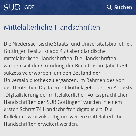
search
Suchen
GDZ
Mittelalterliche Handschriften
Die Niedersächsische Staats- und Universitätsbibliothek
Göttingen besitzt knapp 450 abendländische
mittelalterliche Handschriften. Die Handschriften
wurden seit der Gründung der Bibliothek im Jahr 1734
sukzessive erworben, um den Bestand der
Universalbibliothek zu ergänzen. Im Rahmen des von
der Deutschen Digitalen Bibliothek geförderten Projekts
„Digitalisierung der mittelalterlichen volkssprachlichen
Handschriften der SUB Göttingen“ wurden in einem
ersten Schritt 74 Handschriften digitalisiert. Die
Kollektion wird zukünftig um weitere mittelalterliche
Handschriften erweitert werden.