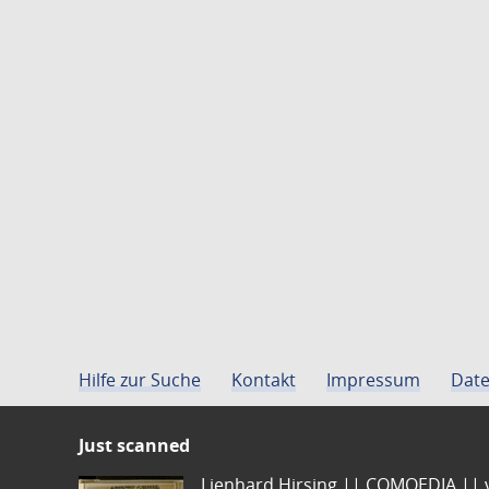
Hilfe zur Suche
Kontakt
Impressum
Date
Just scanned
Lienhard Hirsing.|| COMOEDIA || vo