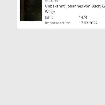
Autoren
Unbekannt; Johannes von Buch; Go
Wage
Jahr:
1474
Importdatum:
17.03.2022