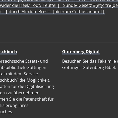
 wider die Heel/ Todt/ Teuffel || Sünde/ Gesetz #[et]c̃ tr#[o
let || durch Alexium Bres=||nicerum Cotbusianum.||
schbuch
Gutenberg Digital
ersächsische Staats- und
Besuchen Sie das Faksimile 
ätsbibliothek Göttingen
Göttinger Gutenberg Bibel.
tet mit dem Service
schbuch” die Möglichkeit,
ften für die Digitalisierung
ern zu übernehmen.
en Sie die Patenschaft für
alisierung Ihres
uches.