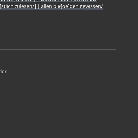
e]stlich zulesen/|| allen bl#[oe]den gewissen/
der