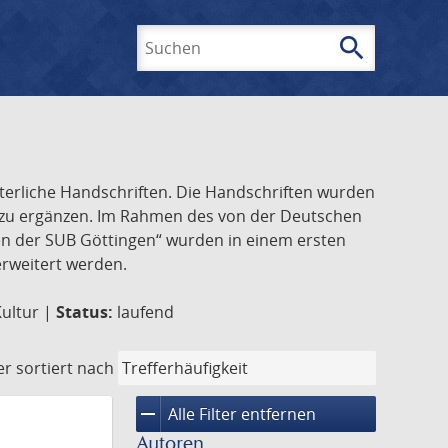
search
Suchen
lterliche Handschriften. Die Handschriften wurden
k zu ergänzen. Im Rahmen des von der Deutschen
ften der SUB Göttingen“ wurden in einem ersten
 erweitert werden.
Kultur |
Status:
laufend
er
sortiert nach
remove
Alle Filter entfernen
Autoren