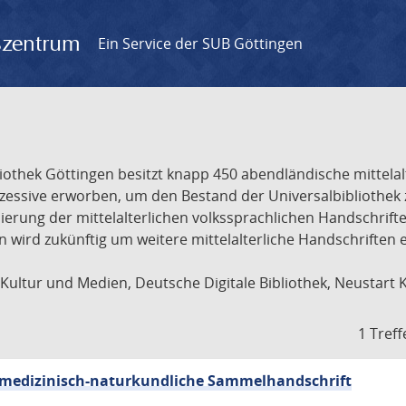
gszentrum
Ein Service der SUB Göttingen
liothek Göttingen besitzt knapp 450 abendländische mittela
ukzessive erworben, um den Bestand der Universalbibliothe
lisierung der mittelalterlichen volkssprachlichen Handschri
ion wird zukünftig um weitere mittelalterliche Handschriften
ultur und Medien, Deutsche Digitale Bibliothek, Neustart 
1 Treff
sch-medizinisch-naturkundliche Sammelhandschrift