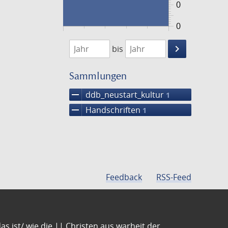
0
0
1474
1475
keyboard_arrow_right
bis
Suche
einschränke
Sammlungen
remove
ddb_neustart_kultur
1
remove
Handschriften
1
Feedback
RSS-Feed
s ist/ wie die || Christen aus warheit der