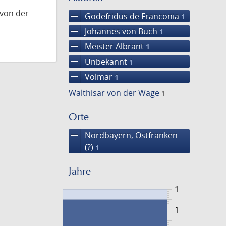
 von der
remove
Godefridus de Franconia
1
remove
Johannes von Buch
1
remove
Meister Albrant
1
remove
Unbekannt
1
remove
Volmar
1
Walthisar von der Wage
1
Orte
remove
Nordbayern, Ostfranken
(?)
1
Jahre
1
1