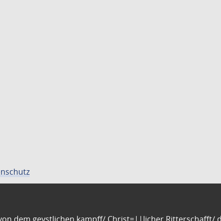
nschutz
n dem geystlichen kampff/ Christ=||licher Ritterschafft/ da