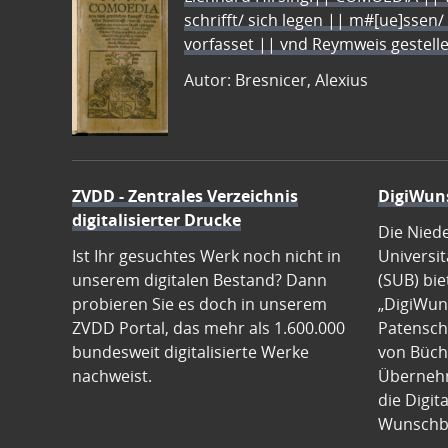
schrifft/ sich legen || m#[ue]ssen/
vorfasset || vnd Reymweis gestel
Autor: Bresnicer, Alexius
ZVDD - Zentrales Verzeichnis
DigiWun
digitalisierter Drucke
Die Nied
Ist Ihr gesuchtes Werk noch nicht in
Universit
unserem digitalen Bestand? Dann
(SUB) bie
probieren Sie es doch in unserem
„DigiWun
ZVDD Portal, das mehr als 1.600.000
Patenscha
bundesweit digitalisierte Werke
von Büch
nachweist.
Übernehm
die Digit
Wunschb