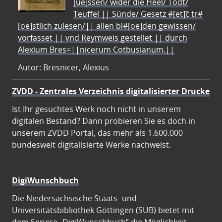
[ue]ssen/ wider die Heel/ Todt/
Teuffel || Sünde/ Gesetz #[et]c̃ tr#
[oe]stlich zulesen/|| allen bl#[oe]den gewissen/
vorfasset || vnd Reymweis gestellet || durch
Alexium Bres=||nicerum Cotbusianum.||
Autor: Bresnicer, Alexius
ZVDD - Zentrales Verzeichnis digitalisierter Drucke
Ist Ihr gesuchtes Werk noch nicht in unserem
digitalen Bestand? Dann probieren Sie es doch in
unserem ZVDD Portal, das mehr als 1.600.000
bundesweit digitalisierte Werke nachweist.
DigiWunschbuch
Die Niedersächsische Staats- und
Universitätsbibliothek Göttingen (SUB) bietet mit