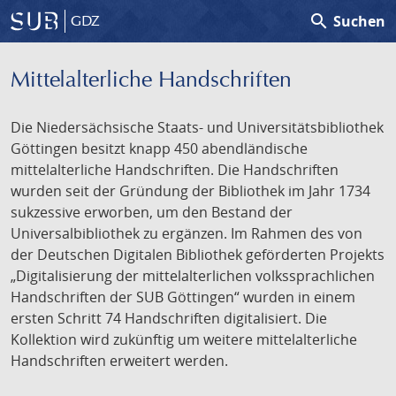
search
Suchen
GDZ
Mittelalterliche Handschriften
Die Niedersächsische Staats- und Universitätsbibliothek
Göttingen besitzt knapp 450 abendländische
mittelalterliche Handschriften. Die Handschriften
wurden seit der Gründung der Bibliothek im Jahr 1734
sukzessive erworben, um den Bestand der
Universalbibliothek zu ergänzen. Im Rahmen des von
der Deutschen Digitalen Bibliothek geförderten Projekts
„Digitalisierung der mittelalterlichen volkssprachlichen
Handschriften der SUB Göttingen“ wurden in einem
ersten Schritt 74 Handschriften digitalisiert. Die
Kollektion wird zukünftig um weitere mittelalterliche
Handschriften erweitert werden.