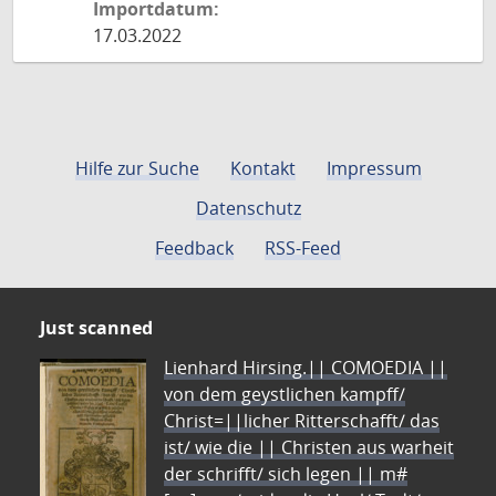
Importdatum:
17.03.2022
Hilfe zur Suche
Kontakt
Impressum
Datenschutz
Feedback
RSS-Feed
Just scanned
Lienhard Hirsing.|| COMOEDIA ||
von dem geystlichen kampff/
Christ=||licher Ritterschafft/ das
ist/ wie die || Christen aus warheit
der schrifft/ sich legen || m#