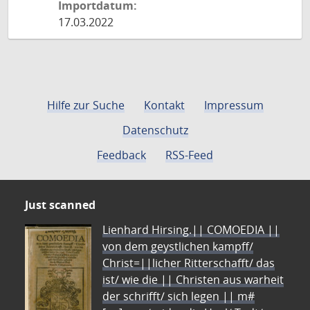
Importdatum:
17.03.2022
Hilfe zur Suche
Kontakt
Impressum
Datenschutz
Feedback
RSS-Feed
Just scanned
Lienhard Hirsing.|| COMOEDIA ||
von dem geystlichen kampff/
Christ=||licher Ritterschafft/ das
ist/ wie die || Christen aus warheit
der schrifft/ sich legen || m#