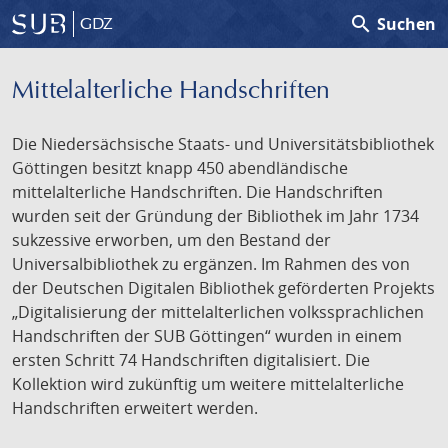
search
Suchen
GDZ
Mittelalterliche Handschriften
Die Niedersächsische Staats- und Universitätsbibliothek
Göttingen besitzt knapp 450 abendländische
mittelalterliche Handschriften. Die Handschriften
wurden seit der Gründung der Bibliothek im Jahr 1734
sukzessive erworben, um den Bestand der
Universalbibliothek zu ergänzen. Im Rahmen des von
der Deutschen Digitalen Bibliothek geförderten Projekts
„Digitalisierung der mittelalterlichen volkssprachlichen
Handschriften der SUB Göttingen“ wurden in einem
ersten Schritt 74 Handschriften digitalisiert. Die
Kollektion wird zukünftig um weitere mittelalterliche
Handschriften erweitert werden.