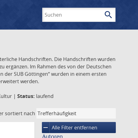
search
Suchen
lterliche Handschriften. Die Handschriften wurden
k zu ergänzen. Im Rahmen des von der Deutschen
ften der SUB Göttingen“ wurden in einem ersten
 erweitert werden.
Kultur |
Status:
laufend
er
sortiert nach
remove
Alle Filter entfernen
Autoren