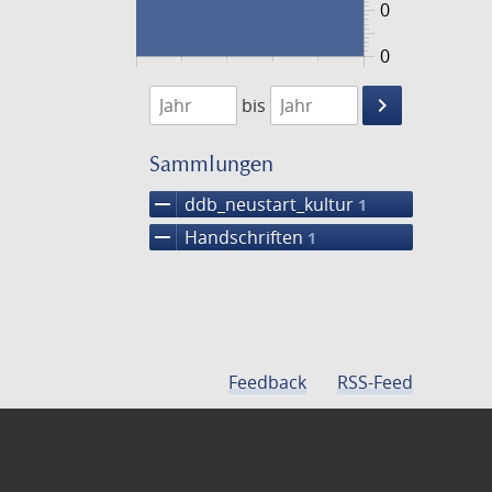
0
0
1474
1475
keyboard_arrow_right
bis
Suche
einschränke
Sammlungen
remove
ddb_neustart_kultur
1
remove
Handschriften
1
Feedback
RSS-Feed