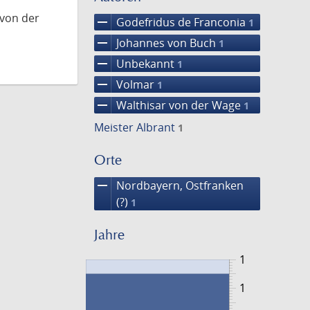
 von der
remove
Godefridus de Franconia
1
remove
Johannes von Buch
1
remove
Unbekannt
1
remove
Volmar
1
remove
Walthisar von der Wage
1
Meister Albrant
1
Orte
remove
Nordbayern, Ostfranken
(?)
1
Jahre
1
1