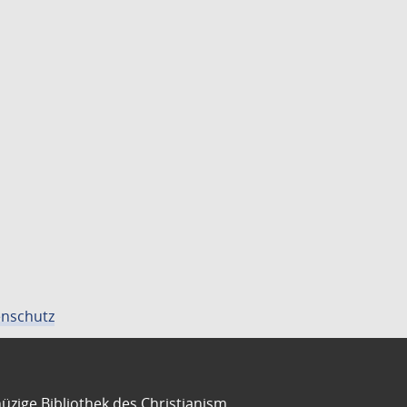
nschutz
üzige Bibliothek des Christianism