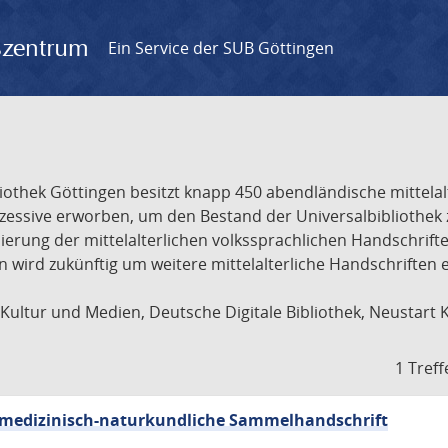
gszentrum
Ein Service der SUB Göttingen
liothek Göttingen besitzt knapp 450 abendländische mittela
ukzessive erworben, um den Bestand der Universalbibliothe
lisierung der mittelalterlichen volkssprachlichen Handschri
ion wird zukünftig um weitere mittelalterliche Handschriften
ultur und Medien, Deutsche Digitale Bibliothek, Neustart 
1 Treff
sch-medizinisch-naturkundliche Sammelhandschrift