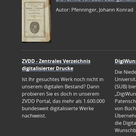
Autor: Pfenninger, Johann Konrad
ZVDD - Zentrales Verzeichnis
DigiWun
digitalisierter Drucke
Die Nied
Ist Ihr gesuchtes Werk noch nicht in
Universit
unserem digitalen Bestand? Dann
(SUB) bie
probieren Sie es doch in unserem
„DigiWun
ZVDD Portal, das mehr als 1.600.000
Patenscha
bundesweit digitalisierte Werke
von Büch
nachweist.
Übernehm
die Digit
Wunschb