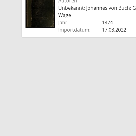
Autoren
Unbekannt; Johannes von Buch; Go
Wage
Jahr:
1474
Importdatum:
17.03.2022