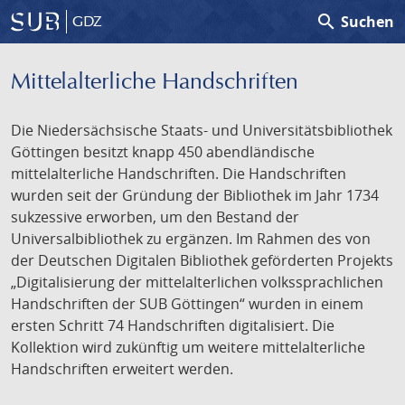
search
Suchen
GDZ
Mittelalterliche Handschriften
Die Niedersächsische Staats- und Universitätsbibliothek
Göttingen besitzt knapp 450 abendländische
mittelalterliche Handschriften. Die Handschriften
wurden seit der Gründung der Bibliothek im Jahr 1734
sukzessive erworben, um den Bestand der
Universalbibliothek zu ergänzen. Im Rahmen des von
der Deutschen Digitalen Bibliothek geförderten Projekts
„Digitalisierung der mittelalterlichen volkssprachlichen
Handschriften der SUB Göttingen“ wurden in einem
ersten Schritt 74 Handschriften digitalisiert. Die
Kollektion wird zukünftig um weitere mittelalterliche
Handschriften erweitert werden.