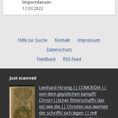
Importdatum:
17.03.2022
Hilfe zur Suche
Kontakt
Impressum
Datenschutz
Feedback
RSS-Feed
Just scanned
Lienhard Hirsing.|| COMOEDIA ||
von dem geystlichen kampff/
Christ=||licher Ritterschafft/ das
ist/ wie die || Christen aus warheit
der schrifft/ sich legen || m#