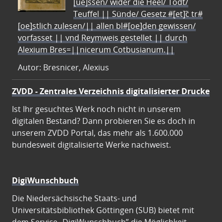
[ue]ssen/ wider die Heel/ Todt/
Teuffel || Sünde/ Gesetz #[et]c̃ tr#
[oe]stlich zulesen/|| allen bl#[oe]den gewissen/
vorfasset || vnd Reymweis gestellet || durch
Alexium Bres=||nicerum Cotbusianum.||
Autor: Bresnicer, Alexius
ZVDD - Zentrales Verzeichnis digitalisierter Drucke
Ist Ihr gesuchtes Werk noch nicht in unserem
digitalen Bestand? Dann probieren Sie es doch in
unserem ZVDD Portal, das mehr als 1.600.000
bundesweit digitalisierte Werke nachweist.
DigiWunschbuch
Die Niedersächsische Staats- und
Universitätsbibliothek Göttingen (SUB) bietet mit