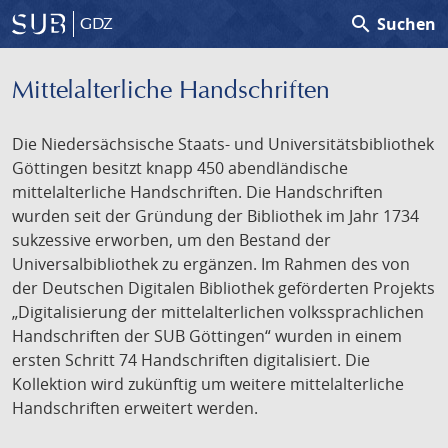
search
Suchen
GDZ
Mittelalterliche Handschriften
Die Niedersächsische Staats- und Universitätsbibliothek
Göttingen besitzt knapp 450 abendländische
mittelalterliche Handschriften. Die Handschriften
wurden seit der Gründung der Bibliothek im Jahr 1734
sukzessive erworben, um den Bestand der
Universalbibliothek zu ergänzen. Im Rahmen des von
der Deutschen Digitalen Bibliothek geförderten Projekts
„Digitalisierung der mittelalterlichen volkssprachlichen
Handschriften der SUB Göttingen“ wurden in einem
ersten Schritt 74 Handschriften digitalisiert. Die
Kollektion wird zukünftig um weitere mittelalterliche
Handschriften erweitert werden.