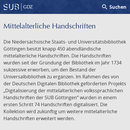
search
Suchen
GDZ
Mittelalterliche Handschriften
Die Niedersächsische Staats- und Universitätsbibliothek
Göttingen besitzt knapp 450 abendländische
mittelalterliche Handschriften. Die Handschriften
wurden seit der Gründung der Bibliothek im Jahr 1734
sukzessive erworben, um den Bestand der
Universalbibliothek zu ergänzen. Im Rahmen des von
der Deutschen Digitalen Bibliothek geförderten Projekts
„Digitalisierung der mittelalterlichen volkssprachlichen
Handschriften der SUB Göttingen“ wurden in einem
ersten Schritt 74 Handschriften digitalisiert. Die
Kollektion wird zukünftig um weitere mittelalterliche
Handschriften erweitert werden.