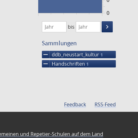
0
0
1474
1475
keyboard_arrow_right
bis
Suche
einschränke
Sammlungen
remove
ddb_neustart_kultur
1
remove
Handschriften
1
Feedback
RSS-Feed
emeinen und Repetier-Schulen auf dem Land