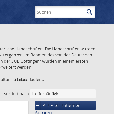
search
Suchen
lterliche Handschriften. Die Handschriften wurden
k zu ergänzen. Im Rahmen des von der Deutschen
ften der SUB Göttingen“ wurden in einem ersten
 erweitert werden.
Kultur |
Status:
laufend
er
sortiert nach
remove
Alle Filter entfernen
Autoren