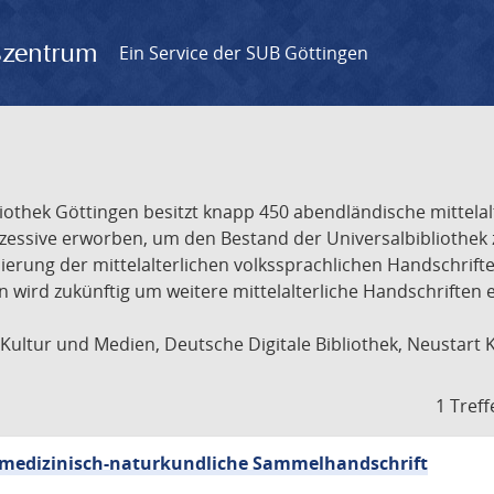
gszentrum
Ein Service der SUB Göttingen
liothek Göttingen besitzt knapp 450 abendländische mittela
ukzessive erworben, um den Bestand der Universalbibliothe
lisierung der mittelalterlichen volkssprachlichen Handschri
ion wird zukünftig um weitere mittelalterliche Handschriften
ultur und Medien, Deutsche Digitale Bibliothek, Neustart 
1 Treff
sch-medizinisch-naturkundliche Sammelhandschrift