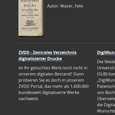
Autor: Waser, Felix
ZVDD - Zentrales Verzeichnis
DigiWun
digitalisierter Drucke
Die Nied
Ist Ihr gesuchtes Werk noch nicht in
Universit
unserem digitalen Bestand? Dann
(SUB) bie
probieren Sie es doch in unserem
„DigiWun
ZVDD Portal, das mehr als 1.600.000
Patenscha
bundesweit digitalisierte Werke
von Büch
nachweist.
Übernehm
die Digit
Wunschb