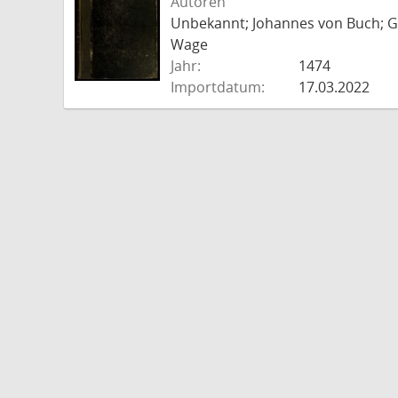
Autoren
Unbekannt; Johannes von Buch; Go
Wage
Jahr:
1474
Importdatum:
17.03.2022