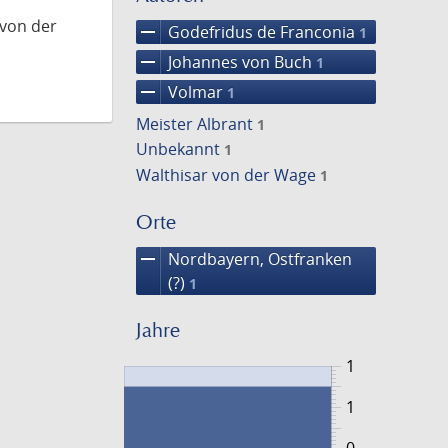
 von der
remove
Godefridus de Franconia
1
remove
Johannes von Buch
1
remove
Volmar
1
Meister Albrant
1
Unbekannt
1
Walthisar von der Wage
1
Orte
remove
Nordbayern, Ostfranken
(?)
1
Jahre
1
1